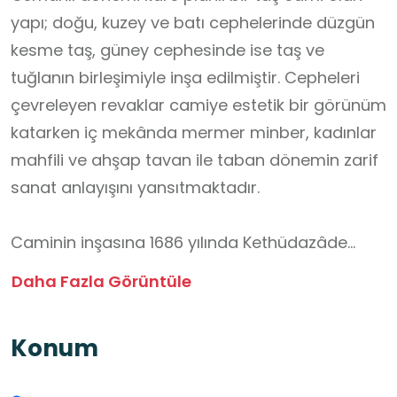
yapı; doğu, kuzey ve batı cephelerinde düzgün
kesme taş, güney cephesinde ise taş ve
tuğlanın birleşimiyle inşa edilmiştir. Cepheleri
çevreleyen revaklar camiye estetik bir görünüm
katarken iç mekânda mermer minber, kadınlar
mahfili ve ahşap tavan ile taban dönemin zarif
sanat anlayışını yansıtmaktadır.
Caminin inşasına 1686 yılında Kethüdazâde
Çorumlu Mustafa Bey tarafından başlanmış,
Daha Fazla Görüntüle
Mustafa Bey’in vefatının ardından torunu
Mehmet Hasip Bey tarafından 1687 yılında
Konum
tamamlanmıştır. 17. yüzyıldan günümüze ulaşan
cami, Hayrabolu’nun dini ve kültürel mirasının