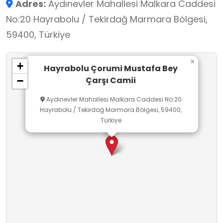
Adres:
Aydınevler Mahallesi Malkara Caddesi
önemli bir parçası olarak hem ibadet hem de
No:20 Hayrabolu / Tekirdağ Marmara Bölgesi,
kültürel değer taşıyan bir mekân niteliğindedir.
59400, Türkiye
Kârgir dört duvar ve ahşap çatı yapısına
sahiptir. Minberi ahşaptır, duvarlarda yazılar ve
×
+
nakışlar mevcuttur. Ziyaretçiler camiyi ibadet
Hayrabolu Çorumi Mustafa Bey
Çarşı Camii
−
amacıyla kullanabilir ve aynı zamanda taş
işçiliği, revaklar ve iç mekan detaylarını
Aydınevler Mahallesi Malkara Caddesi No:20
Hayrabolu / Tekirdağ Marmara Bölgesi, 59400,
gözlemleyerek Osmanlı dönemi mimari
Türkiye
estetiğini deneyimleyebilirler.