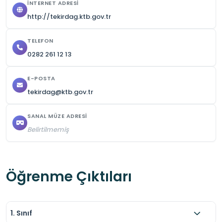
İNTERNET ADRESI
http://tekirdag.ktb.gov.tr
TELEFON
0282 261 12 13
E-POSTA
tekirdag@ktb.gov.tr
SANAL MÜZE ADRESI
Belirtilmemiş
Öğrenme Çıktıları
1. Sınıf