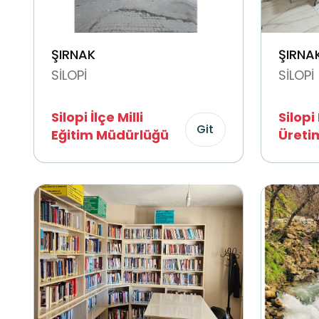
ŞIRNAK
ŞIRNA
SİLOPİ
SİLOPİ
Silopi İlçe Milli
Silopi
Git
Eğitim Müdürlüğü
Üreti
Koope