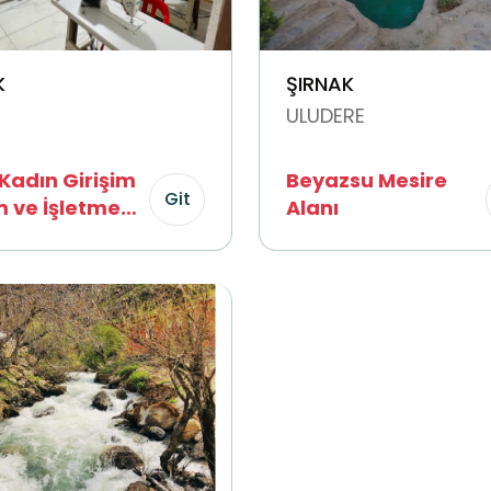
K
ŞIRNAK
ULUDERE
 Kadın Girişim
Beyazsu Mesire
Git
m ve İşletme
Alanı
ratifi