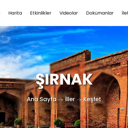
a
Harita
Etkinlikler
Videolar
Dokümanlar
İle
ŞIRNAK
Ana Sayfa
İller
Keşfet