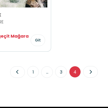
K
RE
eçit Mağara
Git
1
...
3
4