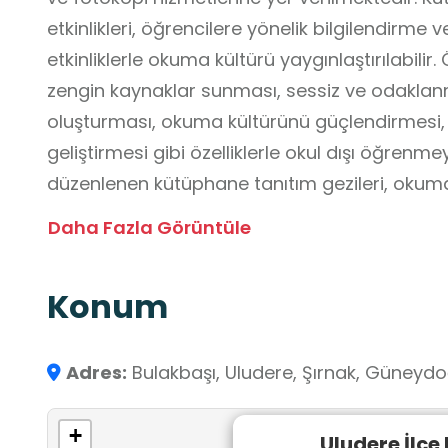
etkinlikleri, öğrencilere yönelik bilgilendirme 
etkinliklerle okuma kültürü yaygınlaştırılabili
zengin kaynaklar sunması, sessiz ve odaklanma
oluşturması, okuma kültürünü güçlendirmesi,
geliştirmesi gibi özelliklerle okul dışı öğrenm
düzenlenen kütüphane tanıtım gezileri, okuma 
alanları sayesinde öğrencilerin bağımsız öğ
Daha Fazla Görüntüle
erişim becerileri gelişmektedir.
Türk ve Dünya Edebiyatına yönelik roman, hikâ
Konum
eserlerinden oluşan zengin bir kitaplık bulunma
Türk edebiyatının önemli eserlerine yer verilm
akademik ve referans kaynaklı kitaplar, eğitim
Adres:
Bulakbaşı, Uludere, Şırnak, Güneydo
gibi kategorilere ayrılmış toplam 15.000 kitap
+
Uludere İlçe