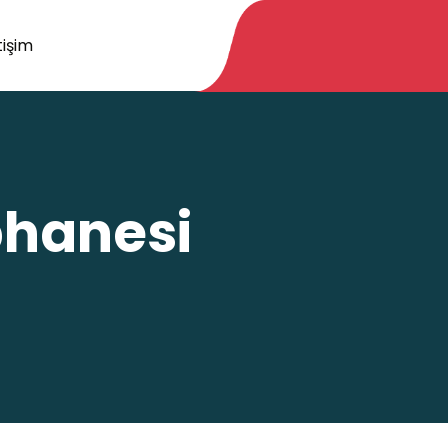
tişim
phanesi