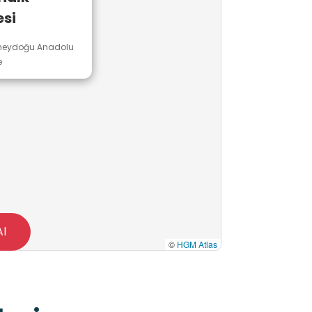
si
Güneydoğu Anadolu
e
Al
©
HGM Atlas