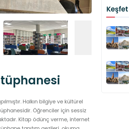
Keşfet
ütüphanesi
ılmıştır. Halkın bilgiye ve kültürel
üphanesidir. Öğrenciler için sessiz
ktadır. Kitap ödünç verme, internet
ütüphane tanıtım gezileri, okuma