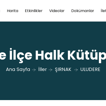
a
Harita
Etkinlikler
Videolar
Dokümanlar
İle
e İlçe Halk Kütü
Ana Sayfa
İller
ŞIRNAK
ULUDERE