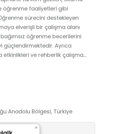
ve öğrenme faaliyetleri gibi
r. Öğrenme sürecini destekleyen
ya elverişli bir çalışma alanı
 bağımsız öğrenme becerilerini
eyi güçlendirmektedir. Ayrıca
etkinlikleri ve rehberlik çalışma
renme, araştırma yapma ve bilgiye
ye, şiir, deneme ve tiyatro
ktadır. Özellikle güncel ve klasik
ektedir. Çocuk ve gençlik kitapları,
 ve sınavlara hazırlık materyalleri
ğu Anadolu Bölgesi, Türkiye
 mevcuttur.
×
 Halk