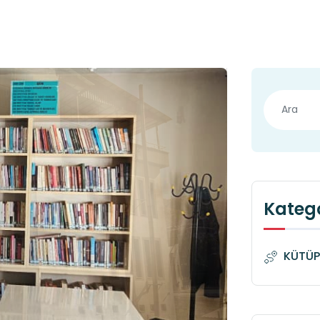
Katego
KÜTÜP