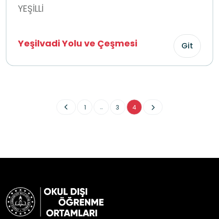
YEŞİLLİ
Yeşilvadi Yolu ve Çeşmesi
Git
...
1
3
4