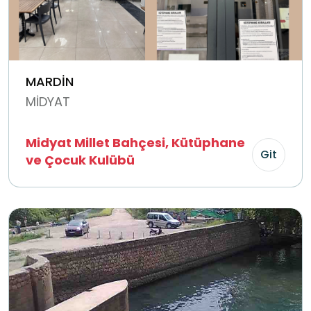
MARDİN
MİDYAT
Midyat Millet Bahçesi, Kütüphane
Git
ve Çocuk Kulübü