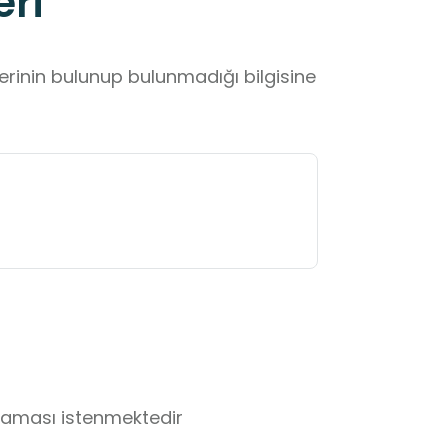
eri
lerinin bulunup bulunmadığı bilgisine
lmaması istenmektedir