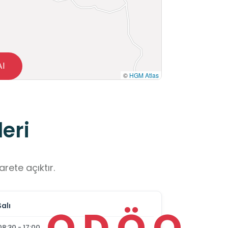
Al
©
HGM Atlas
eri
rete açıktır.
Salı
O
D
Ö
O
08:30 - 17:00