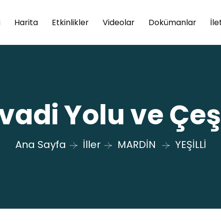
a
Harita
Etkinlikler
Videolar
Dokümanlar
İle
lvadi Yolu ve Çe
Ana Sayfa
İller
MARDİN
YEŞİLLİ