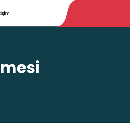
tişim
şmesi