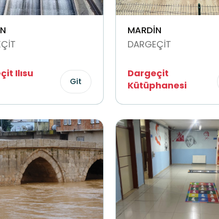
N
MARDİN
ÇİT
DARGEÇİT
it Ilısu
Dargeçit
Git
Kütüphanesi