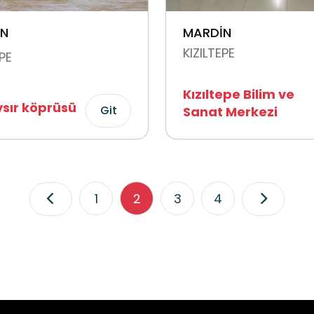
N
MARDİN
KIZILTEPE
EPE
Kızıltepe Bilim ve
sır köprüsü
Git
Sanat Merkezi
1
2
3
4