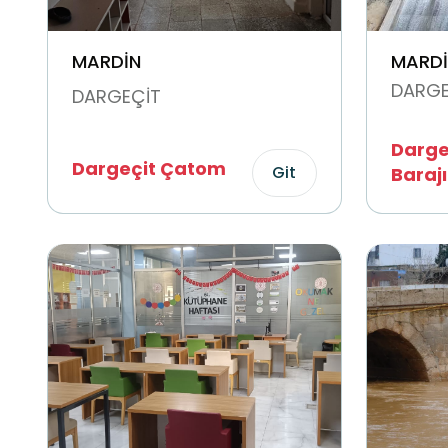
MARDİN
MARDİ
DARGE
DARGEÇİT
Dargeç
Dargeçit Çatom
Git
Barajı