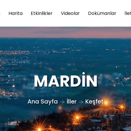
a
Harita
Etkinlikler
Videolar
Dokümanlar
İle
MARDİN
Ana Sayfa
İller
Keşfet