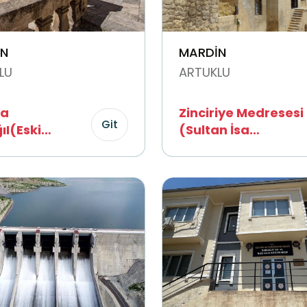
N
MARDİN
LU
ARTUKLU
na
Zinciriye Medresesi
Git
ıI(Eski
(Sultan İsa
ne Binası)
Medresesi)