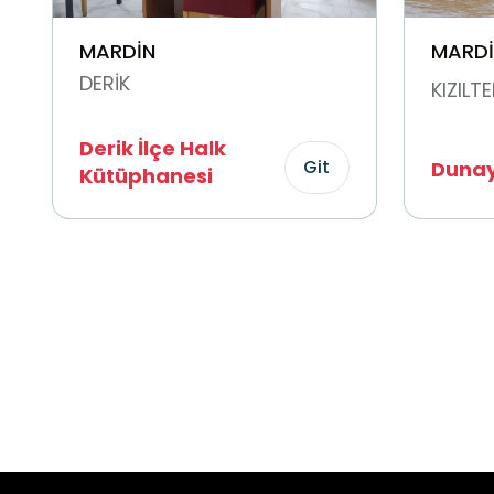
MARDİN
MARDİ
DERİK
KIZILT
Derik İlçe Halk
Git
Dunay
Kütüphanesi