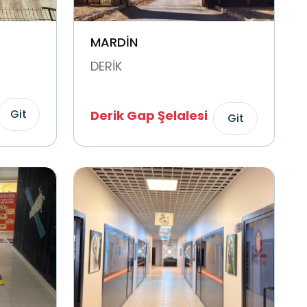
MARDİN
DERİK
Git
Derik Gap Şelalesi
Git