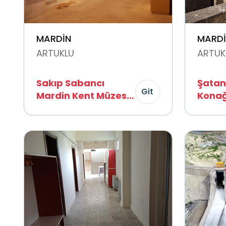
MARDİN
MARDİ
ARTUKLU
ARTUK
Sakıp Sabancı
Şata
Git
Mardin Kent Müzesi
Konağ
/ Dilek Sabancı
Posta
Sanat Galerisi