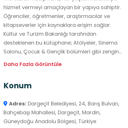
hizmet vermeyi amaçlayan bir yapıya sahiptir.
Öğrenciler, öğretmenler, araştırmacılar ve
kitapseverler için kaynaklara erişim sağlar.
Kültür ve Turizm Bakanlığı tarafından
desteklenen bu kütüphane; Atölyeler, Sinema
Salonu, Çocuk & Gençlik bölümleri gibi zengin
öğrenme ortamlarına sahiptir. Yaklaşık 770
Daha Fazla Görüntüle
kişilik oturma kapasitesiyle bir kültür merkezi
olarak hizmet verir. İlçe merkezindeki bu
Konum
kütüphane, öğrencilere sessiz çalışma alanları,
kitaplar ve dijital kaynaklar sunar. Araştırma
Adres:
Dargeçit Belediyesi, 24, Barış Bulvarı,
projeleri, kitap okuma saatleri ve sessiz grup
Bahçebaşı Mahallesi, Dargeçit, Mardin,
çalışmaları için uygun bir ortamdır.
Güneydoğu Anadolu Bölgesi, Türkiye