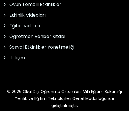
Oyun Temelli Etkinlikler
Etkinlik Videoları
Eğitici Videolar
Öğretmen Rehber Kitabı
Sosyal Etkinlikler Yönetmeliği
İletişim
© 2026 Okul Dışı Öğrenme Ortamları. Millî Eğitim Bakanlığı
Yenilik ve Eğitim Teknolojileri Genel Müdürlüğünce
geliştirilmiştir.
Tüm hakları saklıdır. Gizlilik, Kullanım ve Telif Hakları
bildirimlerinde belirtilen kurallar çerçevesinde hizmet
sunulmaktadır.