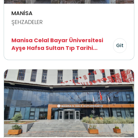
MANİSA
ŞEHZADELER
Manisa Celal Bayar Üniversitesi
Git
Ayşe Hafsa Sultan Tıp Tarihi
Müzesi