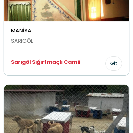
MANİSA
SARIGÖL
Sarıgöl Sığırtmaçlı Camii
Git