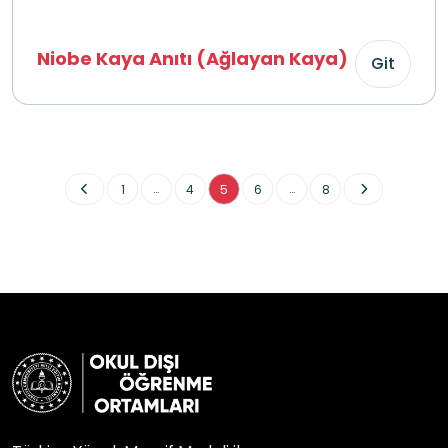
Niobe Kaya Anıtı (Ağlayan Kaya)
Git
...
...
1
4
5
6
8