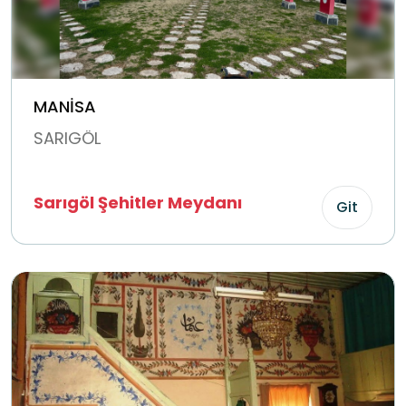
MANİSA
SARIGÖL
Sarıgöl Şehitler Meydanı
Git