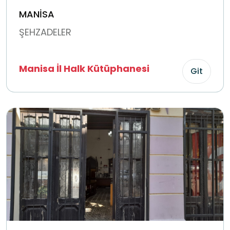
MANİSA
ŞEHZADELER
Manisa İl Halk Kütüphanesi
Git