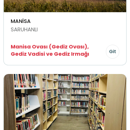
MANİSA
SARUHANLI
Manisa Ovası (Gediz Ovası),
Git
Gediz Vadisi ve Gediz Irmağı