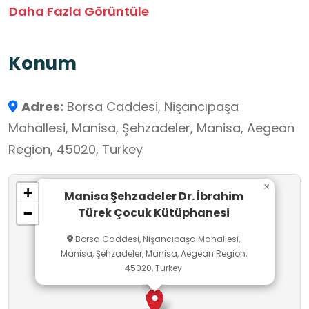
okuma alışkanlığı geliştirme becerilerini
Daha Fazla Görüntüle
destekleyen önemli bir öğrenme ortamıdır. Bu
kütüphane ziyareti, Türkiye Yüzyılı Maarif
Konum
Modeli’nin öğrenme yaklaşımında öne çıkan
öğrenci merkezli, araştırma temelli ve kültürle
Adres:
Borsa Caddesi, Nişancıpaşa
bütünleşik eğitim anlayışını destekler. Ziyaretin
Mahallesi, Manisa, Şehzadeler, Manisa, Aegean
eğitimsel faydaları şunlardır: Öğrencilerde
Region, 45020, Turkey
okuma sevgisi ve bilgiye ulaşma isteği geliştirir.
Araştırma, analiz ve bilgiye dayalı düşünme
×
+
becerilerini güçlendirir. Farklı yaş gruplarına
Manisa Şehzadeler Dr. İbrahim
Türek Çocuk Kütüphanesi
−
uygun kaynaklarla kendi öğrenme hızında
çalışma imkânı sunar.
Borsa Caddesi, Nişancıpaşa Mahallesi,
Manisa, Şehzadeler, Manisa, Aegean Region,
45020, Turkey