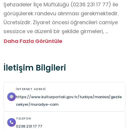
Şehzadeler İlçe Müftülüğü (0236 231 17 77) ile 
görüşülerek randevu alınması gerekmektedir. 
Ücretsizdir. Ziyaret öncesi öğrencileri camiye 
sessizce ve düzenli bir şekilde girmeleri, 
ayakkabılarını çıkarıp düzenli şekilde 
Daha Fazla Görüntüle
ayakkabılığa koymaları, içeride koşmamaları, 
oyun oynamamaları, yüksek sesle 
İletişim Bilgileri
konuşmamaları, bilgilendirme yapan kişiyi 
dikkatle dinlemeleri, fotoğraf çekerken saygılı 
olmaları, Kur’an-ı Kerim ve dini eşyalara 
İNTERNET ADRESI
dokunurken dikkatli ve özenli olmaları, çöplerini 
https://www.kulturportali.gov.tr/turkiye/manisa/gezile
dışarıdaki kutulara atmaları, camiyi temiz 
cekyer/muradye-cam
bırakmaları, ibadet edenlere saygı göstermeleri 
TELEFON
konusunda bilgilendiriniz.
0236 231 17 77