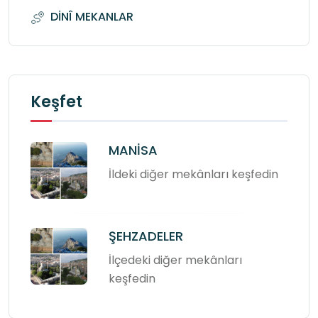
DİNÎ MEKANLAR
Keşfet
MANİSA
İldeki diğer mekânları keşfedin
ŞEHZADELER
İlçedeki diğer mekânları
keşfedin