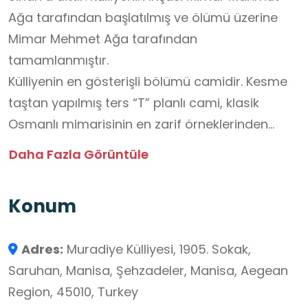
Ağa tarafından başlatılmış ve ölümü üzerine
Mimar Mehmet Ağa tarafından
tamamlanmıştır.
Külliyenin en gösterişli bölümü camidir. Kesme
taştan yapılmış ters “T” planlı cami, klasik
Osmanlı mimarisinin en zarif örneklerinden
biridir. Ortada bir büyük merkezi kubbe,
Daha Fazla Görüntüle
yanlarda ve güneydeki mihrap çıkıntısında ise
tonozlu çatı sistemi ile örtülmüştür. Kuzey
Konum
cephesinin köşelerinde tek şerefeli bir çift
minaresi vardır. İnce süslemeler ile bezeli iç
Adres:
Muradiye Külliyesi, 1905. Sokak,
mekâna, fildişi, sedef ve bağa kakmalarla
Saruhan, Manisa, Şehzadeler, Manisa, Aegean
bezenmiş çift kanatlı bir kapıdan girilmektedir.
Region, 45010, Turkey
Mihrap duvarı İznik çinileriyle kaplıdır. Mermer