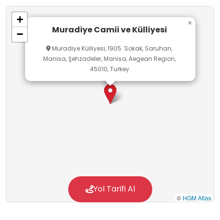
minber çok değerli bir sanat eseridir. Üst
+
pencerelerde cam işi süslemeler yer
×
Muradiye Camii ve Külliyesi
−
almaktadır. Güneydoğu köşesinde bulunan
Muradiye Külliyesi, 1905. Sokak, Saruhan,
mermerden yapılmış hünkâr mahfilinin tavanı
Manisa, Şehzadeler, Manisa, Aegean Region,
malakâri işlemelerle, kubbe, tonoz, kemer ve
45010, Turkey
pencerelerin etrafı ise kalem işleri ile
bezenmiştir.
Yol Tarifi Al
©
HGM Atlas