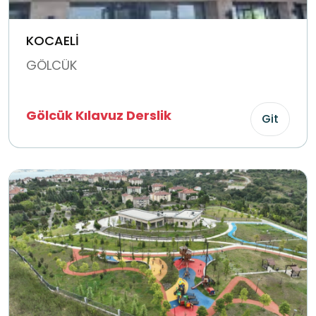
KOCAELİ
GÖLCÜK
Gölcük Kılavuz Derslik
Git