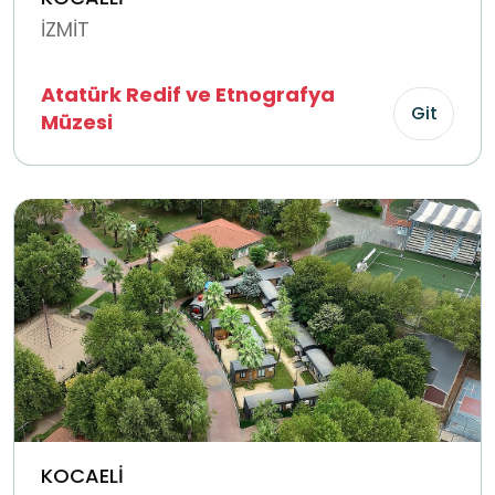
İZMİT
Atatürk Redif ve Etnografya
Git
Müzesi
KOCAELİ