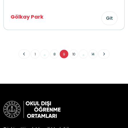
Gölkay Park
Git
...
...
1
8
9
10
14