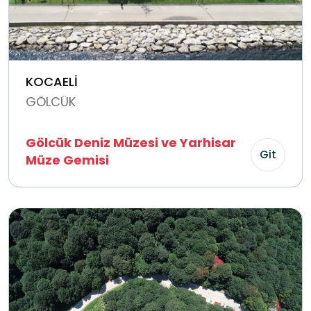
KOCAELİ
GÖLCÜK
Gölcük Deniz Müzesi ve Yarhisar
Git
Müze Gemisi