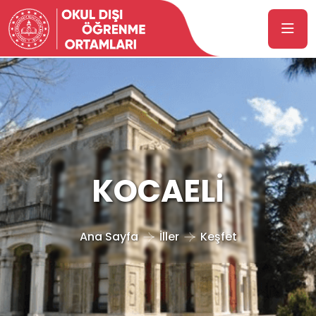
KOCAELİ
Ana Sayfa
İller
Keşfet