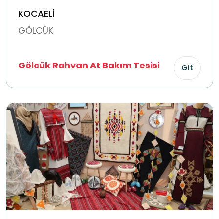
KOCAELİ
GÖLCÜK
Gölcük Rahvan At Bakım Tesisi
Git