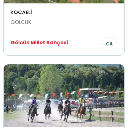
KOCAELİ
GÖLCÜK
Gölcük Millet Bahçesi
Git