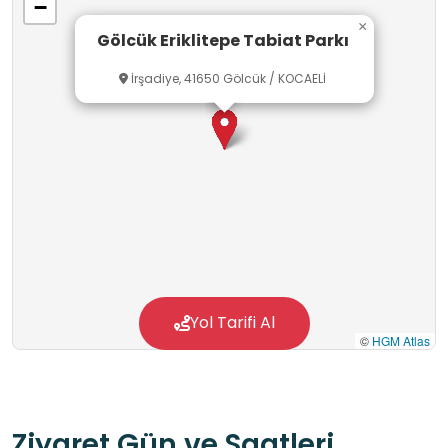
−
çalışmaları yapabilirler.
×
Gölcük Eriklitepe Tabiat Parkı
İrşadiye, 41650 Gölcük / KOCAELİ
Yol Tarifi Al
©
HGM Atlas
Ziyaret Gün ve Saatleri