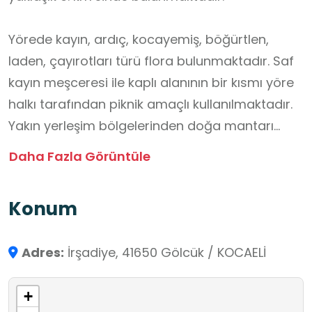
Yörede kayın, ardıç, kocayemiş, böğürtlen,
laden, çayırotları türü flora bulunmaktadır. Saf
kayın meşceresi ile kaplı alanının bir kısmı yöre
halkı tarafından piknik amaçlı kullanılmaktadır.
Yakın yerleşim bölgelerinden doğa mantarı
toplamaya gelenler olmaktadır.
Daha Fazla Görüntüle
Eriklitepe Tabiat Parkı, zengin bitki örtüsüyle
Konum
öğrencilerin doğa gözlemi yapabileceği uygun
bir alandır. Kayın, ardıç, orman gülü, eğrelti otu
Adres:
İrşadiye, 41650 Gölcük / KOCAELİ
ve çeşitli otsu bitkilerin yer aldığı parkta
öğrenciler, farklı bitki türlerini yerinde
+
inceleyebilir ve ekosistem hakkında gözlem