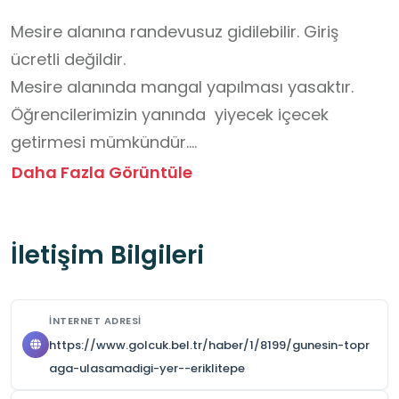
Mesire alanına randevusuz gidilebilir. Giriş 
ücretli değildir.

Mesire alanında mangal yapılması yasaktır.

Öğrencilerimizin yanında  yiyecek içecek 
getirmesi mümkündür.

Öğrencilerin güvenliği için yanında velileriyle , 
Daha Fazla Görüntüle
öğretmenleriyle gelmesi tavsiye edilir.

Alan engebeli olduğu için öğrenciler için 
İletişim Bilgileri
güvenlik tedbirleri alınmalıdır.
İNTERNET ADRESI
https://www.golcuk.bel.tr/haber/1/8199/gunesin-topr
aga-ulasamadigi-yer--eriklitepe