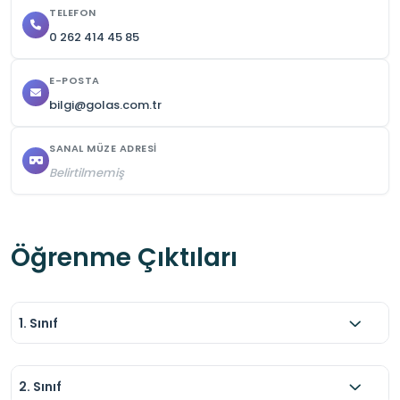
TELEFON
0 262 414 45 85
E-POSTA
bilgi@golas.com.tr
SANAL MÜZE ADRESI
Belirtilmemiş
Öğrenme Çıktıları
1. Sınıf
2. Sınıf