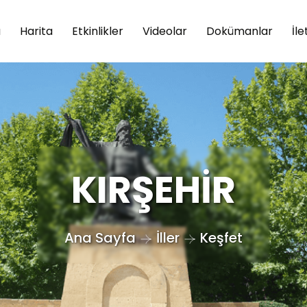
a
Harita
Etkinlikler
Videolar
Dokümanlar
İle
KIRŞEHİR
Ana Sayfa
İller
Keşfet