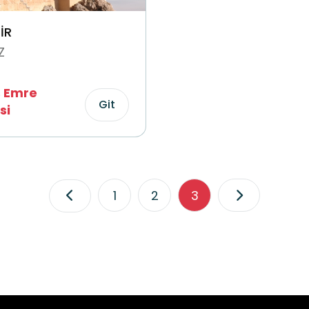
İR
Z
 Emre
Git
si
1
2
3