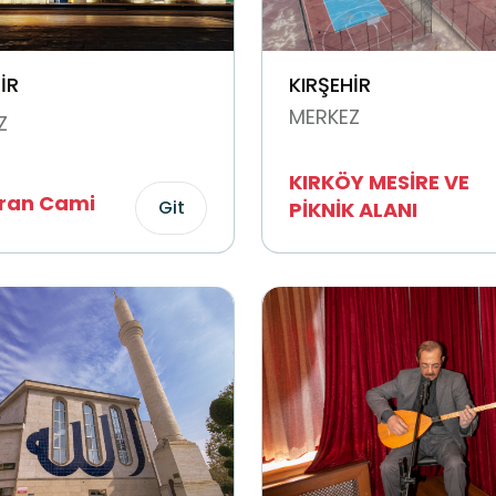
İR
KIRŞEHİR
MERKEZ
Z
KIRKÖY MESİRE VE
vran Cami
Git
PİKNİK ALANI