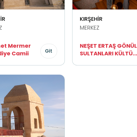
İR
KIRŞEHİR
Z
MERKEZ
et Mermer
NEŞET ERTAŞ GÖNÜL
Git
iye Camii
SULTANLARI KÜLTÜR
EVİ