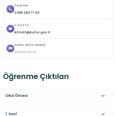
TELEFON
0386 280 17 00
E-POSTA
iktm40@kultur.gov.tr
SANAL MÜZE ADRESI
Belirtilmemiş
Öğrenme Çıktıları
Okul Öncesi
1. Sınıf