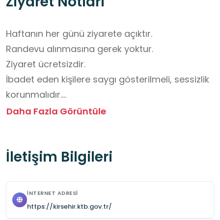
Ziyaret Notları
Haftanın her günü ziyarete açıktır. 

Randevu alınmasına gerek yoktur. 

Ziyaret ücretsizdir. 

İbadet eden kişilere saygı gösterilmeli, sessizlik 
korunmalıdır.

Acil durumlarda görevlilerin yönlendirmelerine 
Daha Fazla Görüntüle
uyulmalıdır.
İletişim Bilgileri
İNTERNET ADRESI
https://kirsehir.ktb.gov.tr/