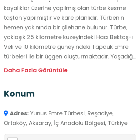
kayalıklar üzerine yapılmış olan türbe kesme
taştan yapılmıştır ve kare planlıdır. Türbenin
hemen yakınında bir çilehane bulunur. Türbe,
yaklaşık 25 kilometre kuzeyindeki Hacı Bektaş-ı
Veli ve 10 kilometre güneyindeki Tapduk Emre
türbeleri ile bir üçgen oluşturmaktadır. Yaşadığı
ilde yetişmiş ortak kültürel mirasımıza ait
Daha Fazla Görüntüle
şahsiyetlerin hayatlarına dair bilgileri yerinde
gözlemlemesi açısından okul dışı öğrenme
Konum
ortamlarına uygundur
Adres:
Yunus Emre Türbesi, Reşadiye,
Ortaköy, Aksaray, İç Anadolu Bölgesi, Türkiye