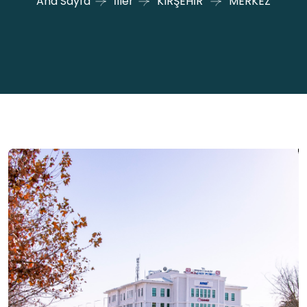
Ana Sayfa
İller
KIRŞEHİR
MERKEZ