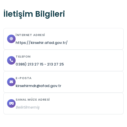
uyulmalıdır.
İletişim Bilgileri
İNTERNET ADRESI
https://kirsehir.afad.gov.tr/
TELEFON
0386) 213 27 15 - 213 27 25
E-POSTA
kirsehirmdr@afad.gov.tr
SANAL MÜZE ADRESI
Belirtilmemiş