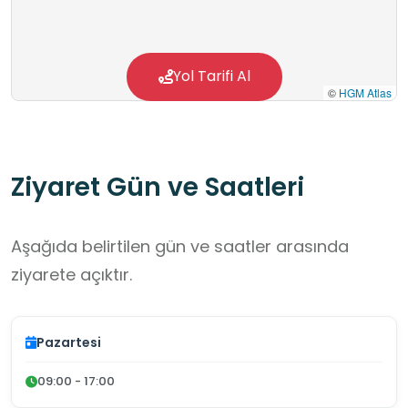
AFAD Gönüllüleri olarak adlandırılır. Bu eğitimi
alan kişiler, afet anlarında etkin bir şekilde
müdahale edebilmek için gerekli bilgi ve
Yol Tarifi Al
©
HGM Atlas
becerilerle donatılmış olurlar.
Ziyaret Gün ve Saatleri
Aşağıda belirtilen gün ve saatler arasında
ziyarete açıktır.
Pazartesi
09:00 - 17:00