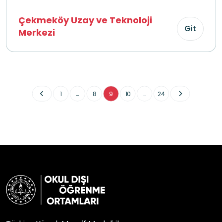
Çekmeköy Uzay ve Teknoloji
Git
Merkezi
...
...
1
8
9
10
24