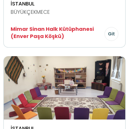
İSTANBUL
BÜYÜKÇEKMECE
Mimar Sinan Halk Kütüphanesi
Git
(Enver Paşa Köşkü)
İSTANBUL