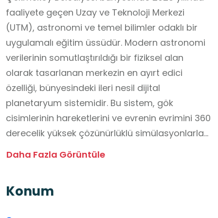
faaliyete geçen Uzay ve Teknoloji Merkezi
(UTM), astronomi ve temel bilimler odaklı bir
uygulamalı eğitim üssüdür. Modern astronomi
verilerinin somutlaştırıldığı bir fiziksel alan
olarak tasarlanan merkezin en ayırt edici
özelliği, bünyesindeki ileri nesil dijital
planetaryum sistemidir. Bu sistem, gök
cisimlerinin hareketlerini ve evrenin evrimini 360
derecelik yüksek çözünürlüklü simülasyonlarla
sunarak teorik bilgileri görselleştirilmiş bir
Daha Fazla Görüntüle
deneyime dönüştürmektedir.
Okul dışı öğrenme ortamı (ODÖO) olarak kritik
Konum
bir işleve sahip olan UTM; astronomi, fizik ve
robotik gibi soyut müfredat konularının