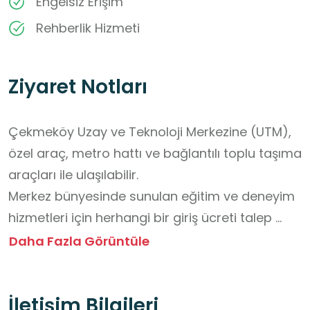
Engelsiz Erişim
Rehberlik Hizmeti
Ziyaret Notları
Çekmeköy Uzay ve Teknoloji Merkezine (UTM), 
özel araç, metro hattı ve bağlantılı toplu taşıma 
araçları ile ulaşılabilir.

Merkez bünyesinde sunulan eğitim ve deneyim 
hizmetleri için herhangi bir giriş ücreti talep 
edilmemekte olup tüm faaliyetler ücretsiz 
Daha Fazla Görüntüle
statüsündedir.

Ziyaretlerin gerçekleştirilebilmesi için merkezin 
İletişim Bilgileri
resmi dijital platformu üzerinden önceden 