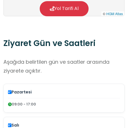
tabanlı bir randevu sistemi üzerinden
Yol Tarifi Al
©
HGM Atlas
planlanmakta ve yapılandırılmış bir akademik
program dahilinde yürütülmektedir.
Ziyaret Gün ve Saatleri
Aşağıda belirtilen gün ve saatler arasında
ziyarete açıktır.
Pazartesi
09:00 - 17:00
Salı