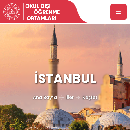
İSTANBUL
Ana Sayfa
İller
Keşfet