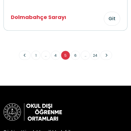
Dolmabahçe Sarayı
Git
...
...
1
4
5
6
24