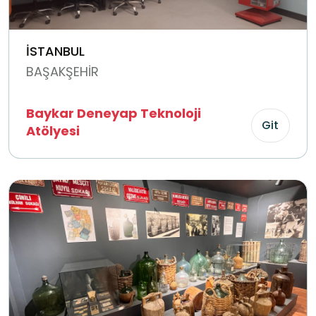
İSTANBUL
BAŞAKŞEHİR
Baykar Deneyap Teknoloji
Git
Atölyesi