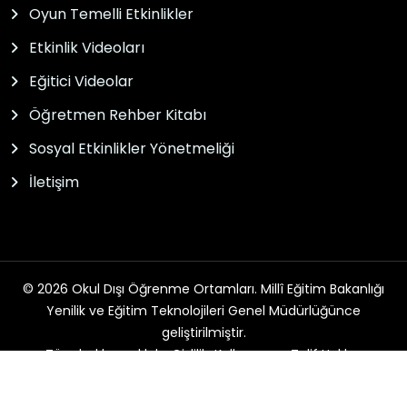
Oyun Temelli Etkinlikler
Etkinlik Videoları
Eğitici Videolar
Öğretmen Rehber Kitabı
Sosyal Etkinlikler Yönetmeliği
İletişim
© 2026 Okul Dışı Öğrenme Ortamları. Millî Eğitim Bakanlığı
Yenilik ve Eğitim Teknolojileri Genel Müdürlüğünce
geliştirilmiştir.
Tüm hakları saklıdır. Gizlilik, Kullanım ve Telif Hakları
bildirimlerinde belirtilen kurallar çerçevesinde hizmet
sunulmaktadır.