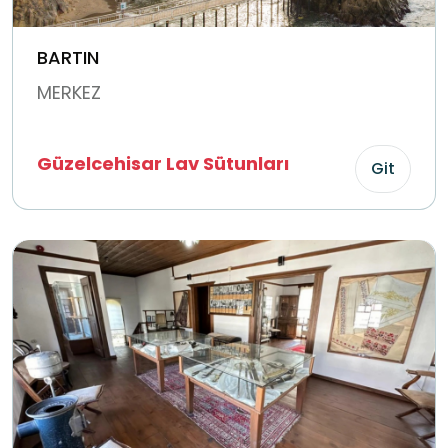
BARTIN
MERKEZ
Güzelcehisar Lav Sütunları
Git