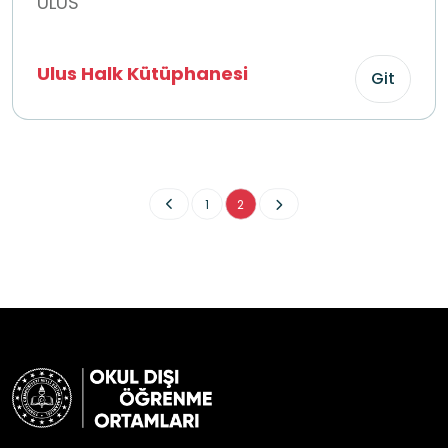
ULUS
Ulus Halk Kütüphanesi
Git
1
2