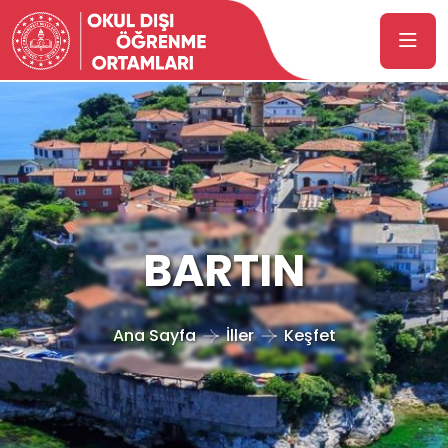
BARTIN
Ana Sayfa
İller
Keşfet