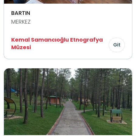
BARTIN
MERKEZ
Kemal Samancıoğlu Etnografya
Git
Müzesi