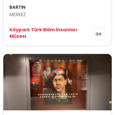
BARTIN
MERKEZ
Köypark Türk Bilim İnsanları
Git
Müzesi