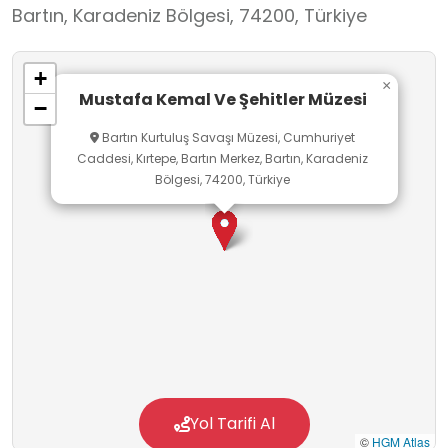
Bartın, Karadeniz Bölgesi, 74200, Türkiye
hayatı kendisinin birebir ölçülerle yapılmış
heykeliyle desteklenerek anlatılmaktadır.
+
Son katımızda Bartınlı terör şehitlerimiz
×
Mustafa Kemal Ve Şehitler Müzesi
−
anlatılmakta ve şehitlerimize ithafen asker
Bartın Kurtuluş Savaşı Müzesi, Cumhuriyet
künyelerimiz müze tavanından aşağıya
Caddesi, Kırtepe, Bartın Merkez, Bartın, Karadeniz
sarkmaktadır.
Bölgesi, 74200, Türkiye
Yol Tarifi Al
©
HGM Atlas