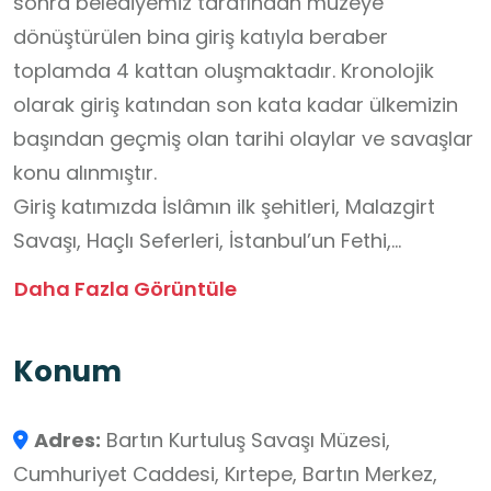
sonra belediyemiz tarafından müzeye
dönüştürülen bina giriş katıyla beraber
toplamda 4 kattan oluşmaktadır. Kronolojik
olarak giriş katından son kata kadar ülkemizin
başından geçmiş olan tarihi olaylar ve savaşlar
konu alınmıştır.
Giriş katımızda İslâmın ilk şehitleri, Malazgirt
Savaşı, Haçlı Seferleri, İstanbul’un Fethi,
Trablusgarp ve Balkan Savaşları görsel
Daha Fazla Görüntüle
metinler ve dijital araçlarla desteklenerek
anlatılmaktadır. İkinci katımızda Sarıkamış
Konum
Savaşı, Çanakkale Savaşı ve envanterimize
kayıtlı eserlerimiz heykellerle desteklenerek
Adres:
Bartın Kurtuluş Savaşı Müzesi,
anlatılmaktadır. Üçüncü katımızda Kurtuluş
Cumhuriyet Caddesi, Kırtepe, Bartın Merkez,
Savaşımız ve Gazi Mustafa Kemal Atatürk’ün