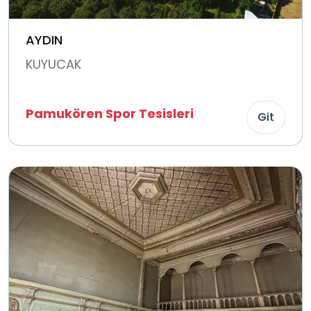
AYDIN
KUYUCAK
Pamukören Spor Tesisleri
Git