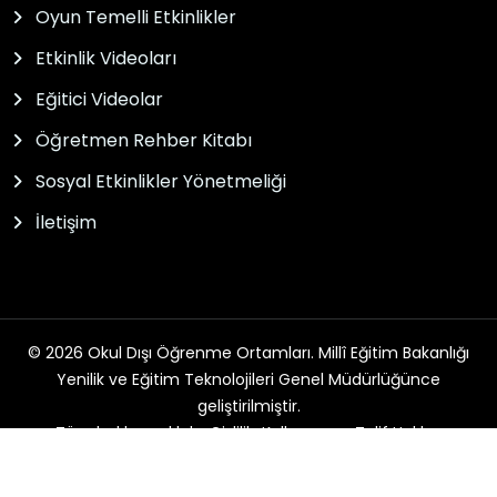
Oyun Temelli Etkinlikler
Etkinlik Videoları
Eğitici Videolar
Öğretmen Rehber Kitabı
Sosyal Etkinlikler Yönetmeliği
İletişim
© 2026 Okul Dışı Öğrenme Ortamları. Millî Eğitim Bakanlığı
Yenilik ve Eğitim Teknolojileri Genel Müdürlüğünce
geliştirilmiştir.
Tüm hakları saklıdır. Gizlilik, Kullanım ve Telif Hakları
bildirimlerinde belirtilen kurallar çerçevesinde hizmet
sunulmaktadır.