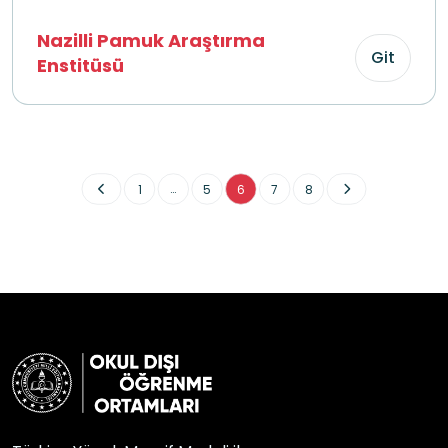
Nazilli Pamuk Araştırma
Git
Enstitüsü
...
1
5
6
7
8