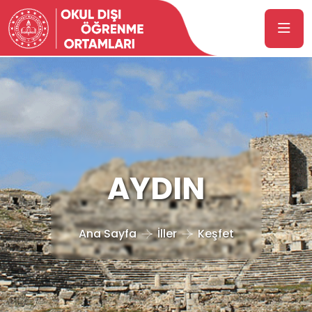
AYDIN
Ana Sayfa
İller
Keşfet