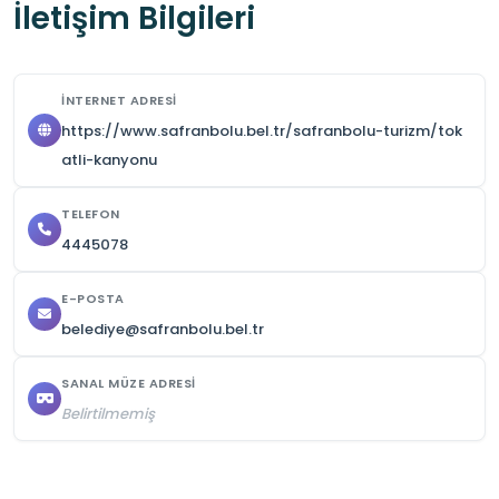
İletişim Bilgileri
İNTERNET ADRESI
https://www.safranbolu.bel.tr/safranbolu-turizm/tok
atli-kanyonu
TELEFON
4445078
E-POSTA
belediye@safranbolu.bel.tr
SANAL MÜZE ADRESI
Belirtilmemiş