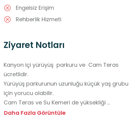
Engelsiz Erişim
Rehberlik Hizmeti
Ziyaret Notları
Kanyon içi yürüyüş  parkuru ve  Cam Teras 
ücretlidir. 

Yürüyüş parkurunun uzunluğu küçük yaş grubu 
için yorucu olabilir. 

Cam Teras ve Su Kemeri de yüksekliği 
sebebiyle dikkat edilmesi gereken mekanlardır. 
Daha Fazla Görüntüle
Ziyaret esnasında rehberlik eden öğretmenler 
tarafından gerekli güvenlik tedbirleri alınmalıdır.