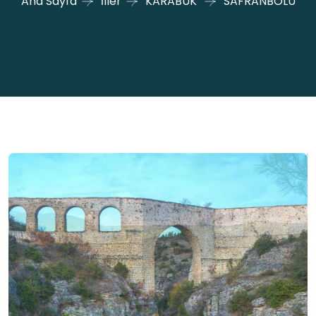
Ana Sayfa
İller
KARABÜK
SAFRANBOLU