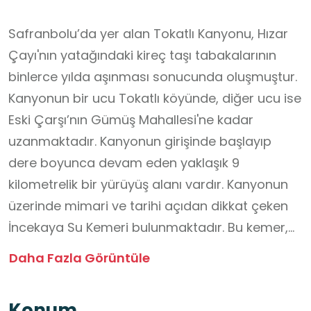
Safranbolu’da yer alan Tokatlı Kanyonu, Hızar
Çayı'nın yatağındaki kireç taşı tabakalarının
binlerce yılda aşınması sonucunda oluşmuştur.
Kanyonun bir ucu Tokatlı köyünde, diğer ucu ise
Eski Çarşı’nın Gümüş Mahallesi'ne kadar
uzanmaktadır. Kanyonun girişinde başlayıp
dere boyunca devam eden yaklaşık 9
kilometrelik bir yürüyüş alanı vardır. Kanyonun
üzerinde mimari ve tarihi açıdan dikkat çeken
İncekaya Su Kemeri bulunmaktadır. Bu kemer,
Sultan III. Selim Dönemi'nde sadrazamlık
Daha Fazla Görüntüle
görevinde bulunan İzzet Mehmet Paşa
tarafından, Safranbolu'ya su temin etme
Konum