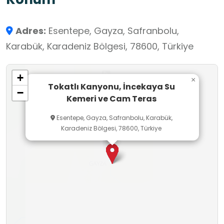
amacıyla inşa edilmiştir. Uzunluğu 116 metre,
kanyon üzerindeki maksimum yüksekliği ise 60
Adres:
Esentepe, Gayza, Safranbolu,
metredir. Tokatlı Kanyonu üzerinde yerden 80
Karabük, Karadeniz Bölgesi, 78600, Türkiye
metre yükseklikte yapılan Cam Teras da eşsiz
kanyon manzarasını gözler önüne sermektedir.
+
×
Tokatlı Kanyonu, İncekaya Su
−
Kemeri ve Cam Teras
Esentepe, Gayza, Safranbolu, Karabük,
Karadeniz Bölgesi, 78600, Türkiye