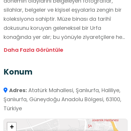
dönemin olaylarını belgeleyen fotoğraflar,
silahlar, belgeler ve kişisel eşyalarla zengin bir
koleksiyona sahiptir. Müze binası da tarihî
dokusunu koruyan geleneksel bir Urfa
konağında yer alır; bu yönüyle ziyaretçilere hem
dönemin atmosferini hem de Şanlıurfa’nın
Daha Fazla Görüntüle
kültürel mimarisini bir arada sunar. Kurtuluş
Müzesi, Urfa halkının vatan sevgisini, birlik ve
Konum
dayanışma ruhunu somut örneklerle anlatır.
Öğrenciler için burası, millî mücadele dönemini
Adres:
Atatürk Mahallesi, Şanlıurfa, Haliliye,
yerinde gözlemleyebilecekleri, tarih bilincini ve
Şanlıurfa, Güneydoğu Anadolu Bölgesi, 63100,
vatan sevgisini pekiştirebilecekleri değerli bir
Türkiye
okul dışı öğrenme ortamı niteliği taşır.
+