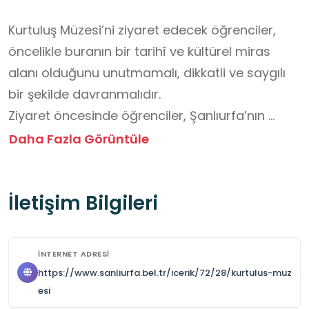
Kurtuluş Müzesi’ni ziyaret edecek öğrenciler, 
öncelikle buranın bir tarihî ve kültürel miras 
alanı olduğunu unutmamalı, dikkatli ve saygılı 
bir şekilde davranmalıdır. 

Ziyaret öncesinde öğrenciler, Şanlıurfa’nın 
kurtuluş mücadelesi hakkında kısa bir ön 
Daha Fazla Görüntüle
araştırma yaparak dönemin olaylarına dair 
temel bilgilere sahip olmalıdır. Böylece 
İletişim Bilgileri
müzedeki eserleri ve belgeleri daha bilinçli 
şekilde inceleyebilirler. 

Müzeye girişte yüksek sesle konuşmamak, 
İNTERNET ADRESI
koşmamak ve sergilenen eserlere 
https://www.sanliurfa.bel.tr/icerik/72/28/kurtulus-muz
dokunmamak önemlidir. 

esi
Fotoğraf çekilecekse flaş kullanılmamalı ve 