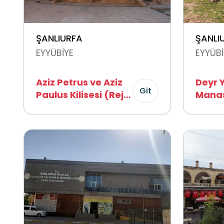
ŞANLIURFA
ŞANLI
EYYÜBİYE
EYYÜBİ
Aziz Petrus ve Aziz
Deyr 
Git
Paulus Kilisesi (Reji
Manas
Kilisesi)