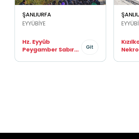
ŞANLIURFA
ŞANLI
EYYÜBİYE
EYYÜBİ
Hz. Eyyüb
Kızılk
Git
Peygamber Sabır
Nekro
Makamı