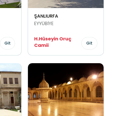
ŞANLIURFA
EYYÜBİYE
H.Hüseyin Oruç
Git
Git
Camii