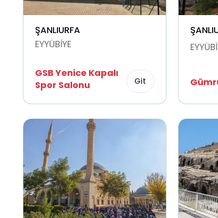
ŞANLIURFA
ŞANLI
EYYÜBİYE
EYYÜBİ
GSB Yenice Kapalı
Git
Gümrü
Spor Salonu