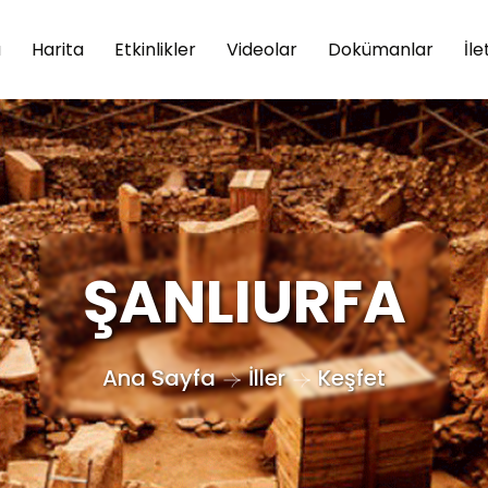
a
Harita
Etkinlikler
Videolar
Dokümanlar
İle
ŞANLIURFA
Ana Sayfa
İller
Keşfet