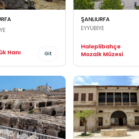
URFA
ŞANLIURFA
EYYÜBİYE
YE
Haleplibahçe
k Hanı
Git
Mozaik Müzesi