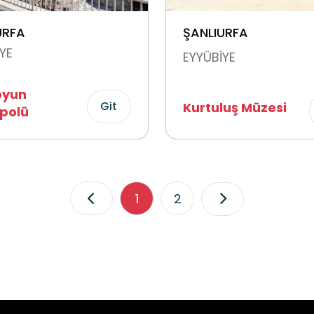
URFA
ŞANLIURFA
YE
EYYÜBİYE
oyun
Git
Kurtuluş Müzesi
polü
1
2