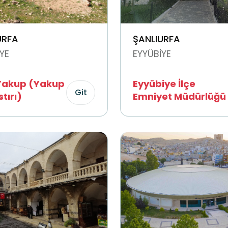
URFA
ŞANLIURFA
YE
EYYÜBİYE
Yakup (Yakup
Eyyübiye İlçe
Git
tırı)
Emniyet Müdürlüğü