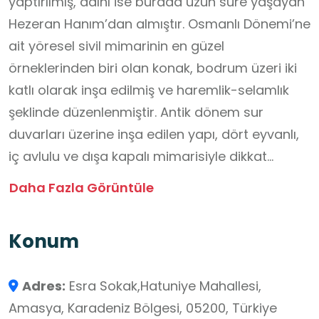
yaptırılmış, adını ise burada uzun süre yaşayan
Hezeran Hanım’dan almıştır. Osmanlı Dönemi’ne
ait yöresel sivil mimarinin en güzel
örneklerinden biri olan konak, bodrum üzeri iki
katlı olarak inşa edilmiş ve haremlik-selamlık
şeklinde düzenlenmiştir. Antik dönem sur
duvarları üzerine inşa edilen yapı, dört eyvanlı,
iç avlulu ve dışa kapalı mimarisiyle dikkat
çekmektedir. 1976 yılında başlayan restorasyon
Daha Fazla Görüntüle
çalışmaları 1984’te tamamlanmış ve yapı
“Etnografya-Müze Ev” olarak ziyarete açılmıştır.
Konum
Bugün konakta 19. yüzyıl yaşantısını yansıtan
giysiler, halılar, mutfak eşyaları, takılar ve
Adres:
Esra Sokak,Hatuniye Mahallesi,
işlemeler sergilenmekte; bodrum katı ise güzel
Amasya, Karadeniz Bölgesi, 05200, Türkiye
sanatlar galerisi olarak kullanılmaktadır.