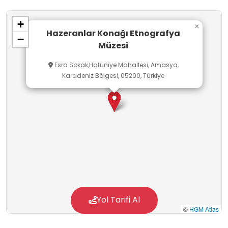
Öğrenciler bu konağı ziyaret ederek Osmanlı
+
dönemindeki günlük yaşamı, kıyafetleri ve
×
Hazeranlar Konağı Etnografya
−
geleneksel ev eşyalarını yakından görebilir,
Müzesi
geçmişin kültürel değerlerini günümüzle
Esra Sokak,Hatuniye Mahallesi, Amasya,
kıyaslayarak tarih ve sanat bilincini
Karadeniz Bölgesi, 05200, Türkiye
geliştirebilirler.
Yol Tarifi Al
©
HGM Atlas