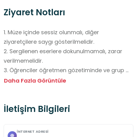
Ziyaret Notları
1. Müze içinde sessiz olunmalı, diğer 
ziyaretçilere saygı gösterilmelidir.

2. Sergilenen eserlere dokunulmamalı, zarar 
verilmemelidir.

3. Öğrenciler öğretmen gözetiminde ve grup 
halinde gezmelidir.

Daha Fazla Görüntüle
4. Fotoğraf çekimi, müze yönetiminin belirlediği 
kurallara uygun olarak yapılmalıdır.

İletişim Bilgileri
5. Müze içinde güvenlik kurallarına uyulmalı, 
dikkatli davranılmalıdır.
İNTERNET ADRESI