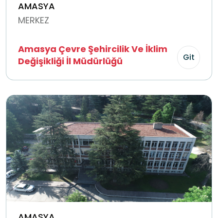
AMASYA
MERKEZ
Amasya Çevre Şehircilik Ve İklim
Git
Değişikliği İl Müdürlüğü
AMASYA