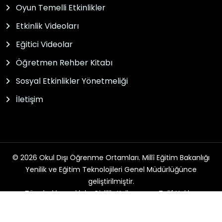
Oyun Temelli Etkinlikler
Etkinlik Videoları
Eğitici Videolar
Öğretmen Rehber Kitabı
Sosyal Etkinlikler Yönetmeliği
İletişim
© 2026 Okul Dışı Öğrenme Ortamları. Millî Eğitim Bakanlığı
Yenilik ve Eğitim Teknolojileri Genel Müdürlüğünce
geliştirilmiştir.
Tüm hakları saklıdır. Gizlilik, Kullanım ve Telif Hakları
bildirimlerinde belirtilen kurallar çerçevesinde hizmet
sunulmaktadır.