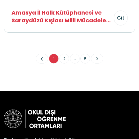
Amasya İl Halk Kütüphanesi ve
Git
Saraydüzü Kışlası Milli Mücadele
Müzesi
...
1
2
5