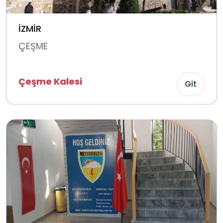
İZMİR
ÇEŞME
Çeşme Kalesi
Git