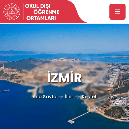
İZMİR
Ana Sayfa
İller
Keşfet