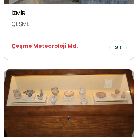
İZMİR
ÇEŞME
Çeşme Meteoroloji Md.
Git