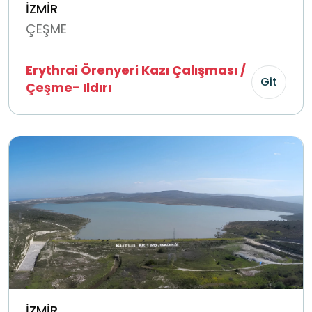
İZMİR
ÇEŞME
Erythrai Örenyeri Kazı Çalışması /
Git
Çeşme- Ildırı
İZMİR