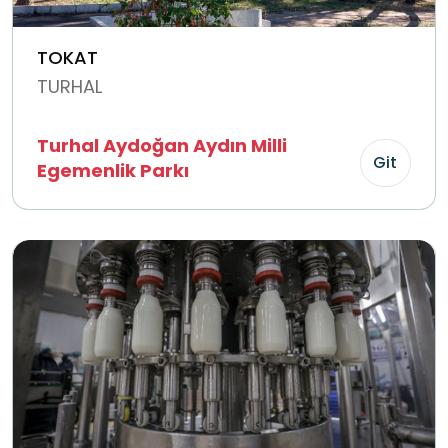
TOKAT
TURHAL
Turhal Aydoğan Aydın Milli
Git
Egemenlik Parkı