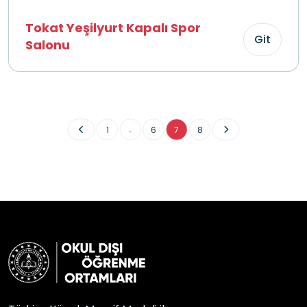
Tokat Yeşilyurt Kapalı Spor
Git
Salonu
...
1
6
7
8