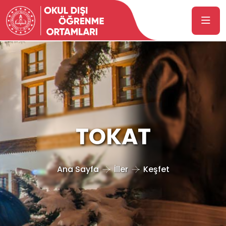
TOKAT
Ana Sayfa
İller
Keşfet