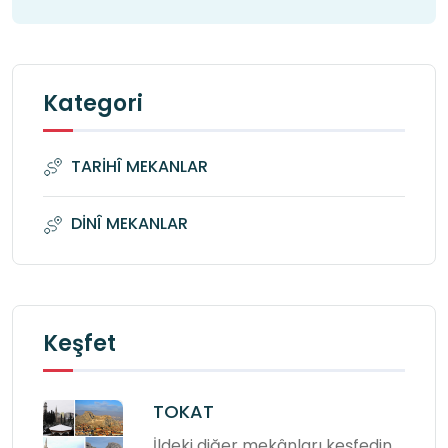
Kategori
TARİHÎ MEKANLAR
DİNÎ MEKANLAR
Keşfet
TOKAT
İldeki diğer mekânları keşfedin