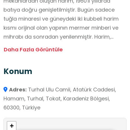
mekanlardan oluşan harim, 1960'lı yıllarda
batıya doğru genişletilmiştir. Bugün sadece
tuğla minaresi ve güneydeki iki kubbeli harim
kısmı orijinal olan yapının mermer minberi ve
mihrabı da sonradan yenilenmiştir. Harim,
kubbelerin sekizgen kasnaklarındaki mazgal
Daha Fazla Görüntüle
pencereler ve mihrabın iki yanında yer alan
birer pencereyle aydınlatılmaktadır.
Konum
Kuzeybatıda yer alan ve bugün çatı üzerinden
yükselen minare, orijinalinde kare kaideli,
Adres:
Turhal Ulu Camii, Atatürk Caddesi,
silindirik gövdeli ve tek şerefelidir. İlave
Hamam, Turhal, Tokat, Karadeniz Bölgesi,
bölümlerinde düzgün kesme taş kullanılan
60300, Türkiye
caminin içi ve dışı sıvanmış olduğundan inşa
malzemesi anlaşılamamıştır.
+