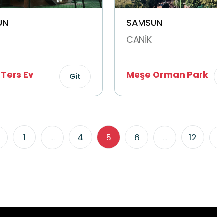
UN
SAMSUN
CANİK
 Ters Ev
Meşe Orman Park
Git
1
...
4
5
6
...
12