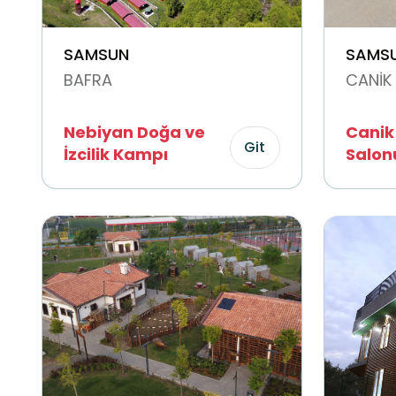
SAMSUN
SAMS
BAFRA
CANİK
Nebiyan Doğa ve
Canik
Git
İzcilik Kampı
Salon