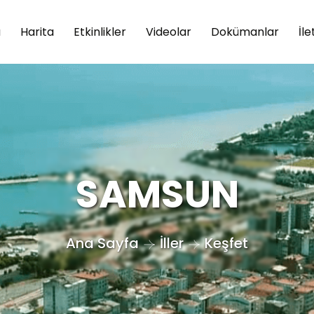
a
Harita
Etkinlikler
Videolar
Dokümanlar
İle
SAMSUN
Ana Sayfa
İller
Keşfet