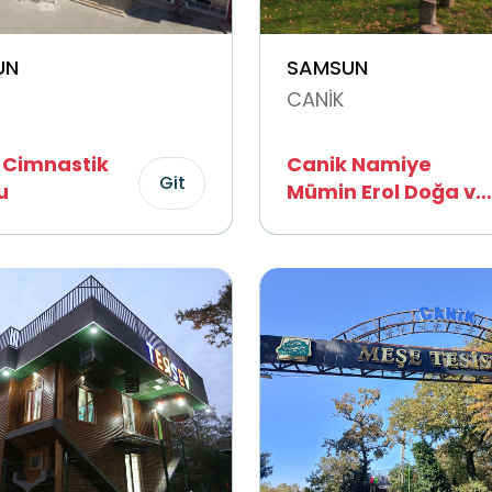
UN
SAMSUN
CANİK
 Cimnastik
Canik Namiye
Git
u
Mümin Erol Doğa ve
Fen Okulu