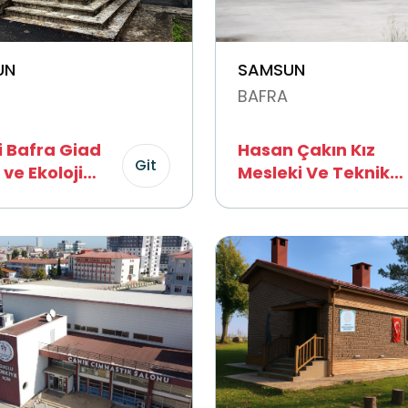
UN
SAMSUN
BAFRA
i Bafra Giad
Hasan Çakın Kız
Git
ve Ekoloji
Mesleki Ve Teknik
Anadolu Lisesi
Grafik Fotoğraf
Alanı Atölyesi