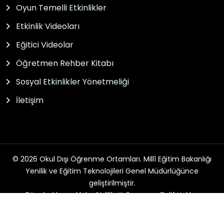
Oyun Temelli Etkinlikler
Etkinlik Videoları
Eğitici Videolar
Öğretmen Rehber Kitabı
Sosyal Etkinlikler Yönetmeliği
İletişim
© 2026 Okul Dışı Öğrenme Ortamları. Millî Eğitim Bakanlığı
Yenilik ve Eğitim Teknolojileri Genel Müdürlüğünce
geliştirilmiştir.
Tüm hakları saklıdır. Gizlilik, Kullanım ve Telif Hakları
bildirimlerinde belirtilen kurallar çerçevesinde hizmet
sunulmaktadır.