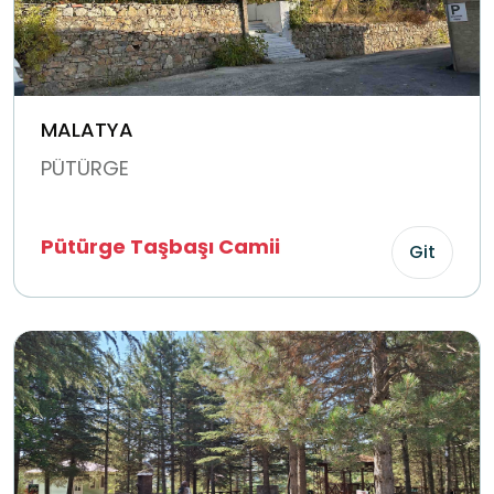
MALATYA
PÜTÜRGE
Pütürge Taşbaşı Camii
Git