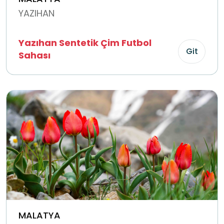
YAZIHAN
Yazıhan Sentetik Çim Futbol
Git
Sahası
MALATYA