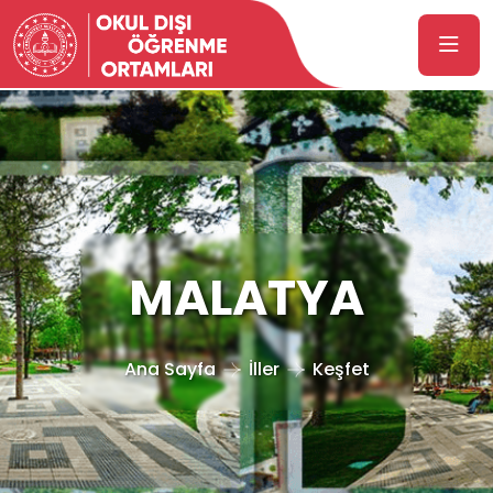
MALATYA
Ana Sayfa
İller
Keşfet