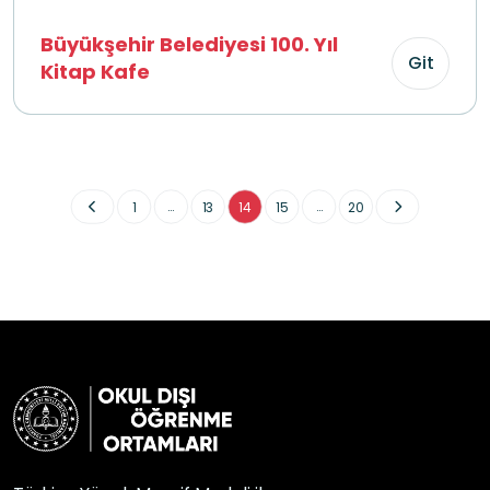
Büyükşehir Belediyesi 100. Yıl
Git
Kitap Kafe
...
...
1
13
14
15
20