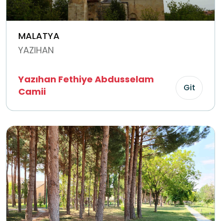
MALATYA
YAZIHAN
Yazıhan Fethiye Abdusselam
Git
Camii