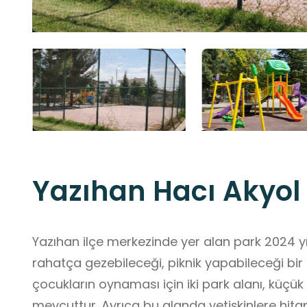
Yazıhan Hacı Akyol 
Yazıhan ilçe merkezinde yer alan park 2024 yılında açılmıştır. Ziyaretçilerin
rahatça gezebileceği, piknik yapabileceği bir mekandır. Park al
çocukların oynaması için iki park alanı, küçü
mevcuttur. Ayrıca bu alanda yetişkinlere hitap eden yürüyüş ve bisiklet yolu ile