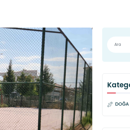
Katego
DOĞA 