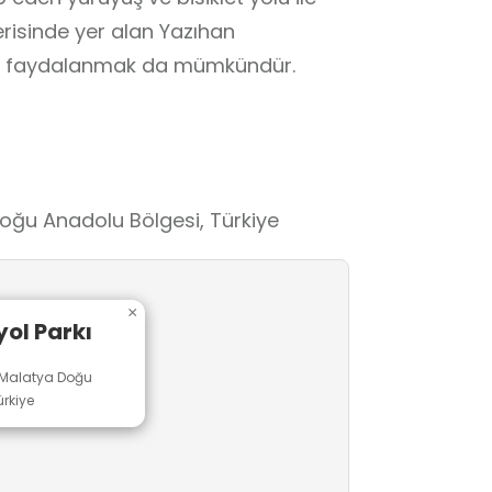
erisinde yer alan Yazıhan
etli olarak faydalanmak da mümkündür.
oğu Anadolu Bölgesi, Türkiye
×
ol Parkı
,Malatya Doğu
rkiye