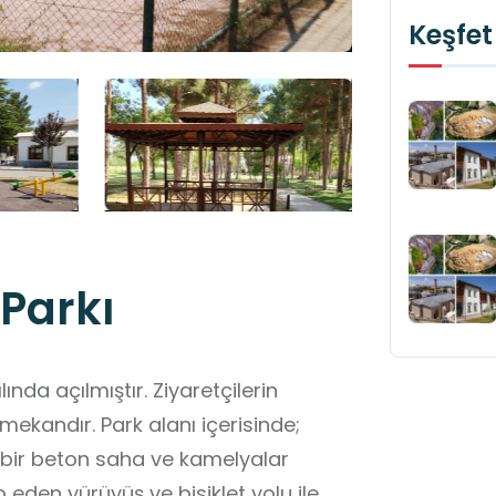
Keşfet
Parkı
anı içerisinde;
k bir beton saha ve kamelyalar