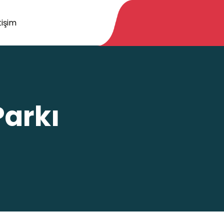
tişim
Parkı