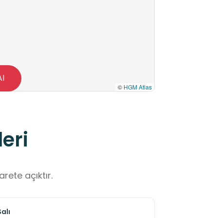
Al
©
HGM Atlas
eri
rete açıktır.
Salı