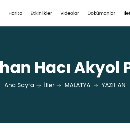
a
Harita
Etkinlikler
Videolar
Dokümanlar
İle
han Hacı Akyol 
Ana Sayfa
İller
MALATYA
YAZIHAN