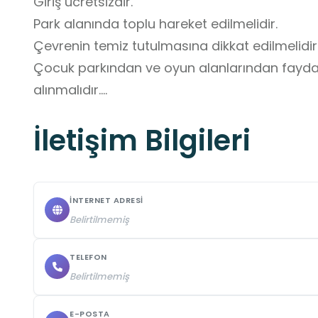
Giriş ücretsizdir.

Park alanında toplu hareket edilmelidir.

Çevrenin temiz tutulmasına dikkat edilmelidir.
Çocuk parkından ve oyun alanlarından faydalan
alınmalıdır.

Velilerin de katılımı sağlanmalıdır.
İletişim Bilgileri
İNTERNET ADRESI
Belirtilmemiş
TELEFON
Belirtilmemiş
E-POSTA