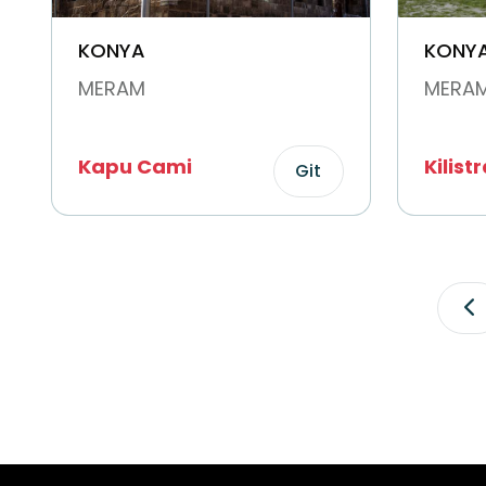
KONYA
KONY
MERAM
MERA
Kapu Cami
Kilist
Git