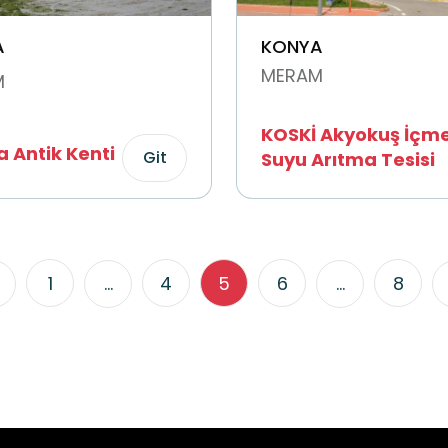
A
KONYA
MERAM
M
KOSKİ Akyokuş İçm
ra Antik Kenti
Git
Suyu Arıtma Tesisi
1
...
4
5
6
...
8