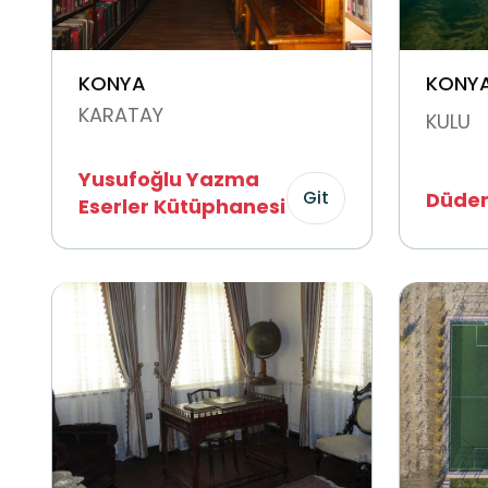
KONYA
KONY
KARATAY
KULU
Yusufoğlu Yazma
Git
Düden
Eserler Kütüphanesi