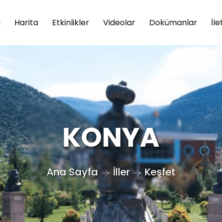
a
Harita
Etkinlikler
Videolar
Dokümanlar
İle
KONYA
Ana Sayfa
İller
Keşfet