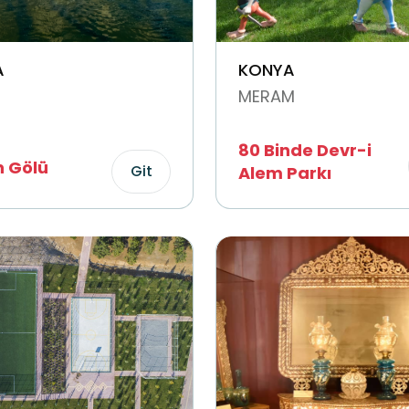
A
KONYA
MERAM
80 Binde Devr-i
 Gölü
Git
Alem Parkı