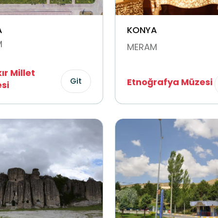
A
KONYA
M
MERAM
ır Millet
Git
Etnoğrafya Müzesi
si