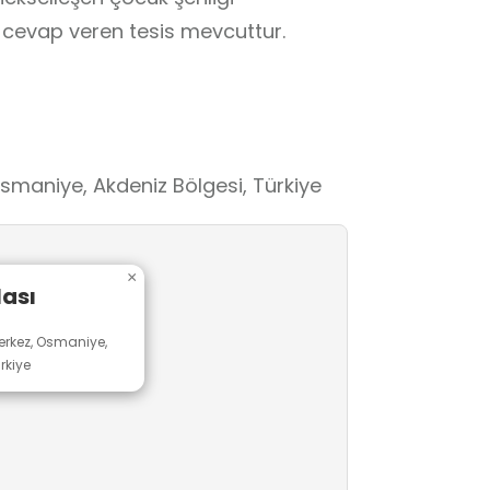
a cevap veren tesis mevcuttur.
smaniye, Akdeniz Bölgesi, Türkiye
×
lası
rkez, Osmaniye,
rkiye