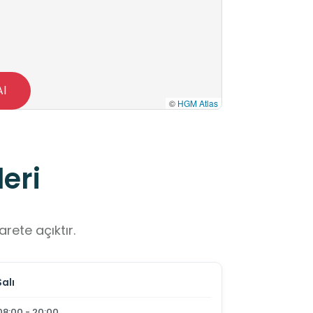
Al
©
HGM Atlas
eri
rete açıktır.
Salı
08:00 - 20:00