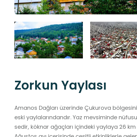
Zorkun Yaylası
Amanos Dağları üzerinde Çukurova bölgesini
eski yaylalarındandır. Yaz mevsiminde nüfus
sedir, köknar ağaçları içindeki yaylaya 26 km a
Ağustos ayı içerisinde çeşitli etkinliklerle gel