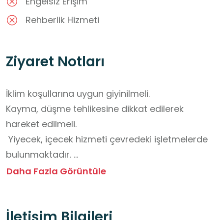
Engelsiz Erişim
Rehberlik Hizmeti
Ziyaret Notları
İklim koşullarına uygun giyinilmeli. 

Kayma, düşme tehlikesine dikkat edilerek 
hareket edilmeli.

 Yiyecek, içecek hizmeti çevredeki işletmelerde  
bulunmaktadır. 

Tuvalet imkanı çevredeki işletmelerde  
Daha Fazla Görüntüle
bulunmaktadır. 

 Genel güvenlik kuralları uygun davranılmalı. 

İletişim Bilgileri
 Öğretmen rehberliğinde gezilmeli.