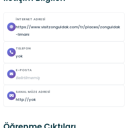
İNTERNET ADRESI
https://www.visitzonguldak.com/tr/places/zonguldak
-limani
TELEFON
yok
E-POSTA
Belirtilmemiş
SANAL MÜZE ADRESI
http://yok
Öğrenme Çıktıları