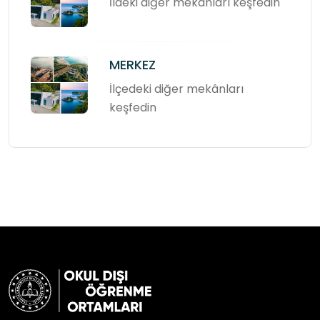
İldeki diğer mekânları keşfedin
MERKEZ
İlçedeki diğer mekânları
keşfedin