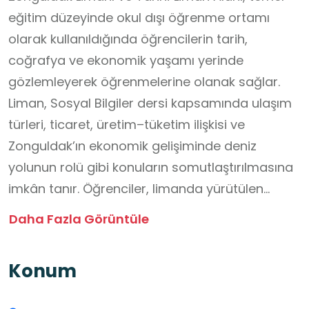
eğitim düzeyinde okul dışı öğrenme ortamı
olarak kullanıldığında öğrencilerin tarih,
coğrafya ve ekonomik yaşamı yerinde
gözlemleyerek öğrenmelerine olanak sağlar.
Liman, Sosyal Bilgiler dersi kapsamında ulaşım
türleri, ticaret, üretim–tüketim ilişkisi ve
Zonguldak’ın ekonomik gelişiminde deniz
yolunun rolü gibi konuların somutlaştırılmasına
imkân tanır. Öğrenciler, limanda yürütülen
faaliyetleri gözlemleyerek gemiler, yük
Daha Fazla Görüntüle
taşımacılığı ve limanların işleyişi hakkında temel
bilgi edinir; bu süreçte insan emeği ve iş
Konum
birliğinin önemini fark eder. Coğrafya ve Fen
Bilimleri dersleriyle ilişkilendirilerek denizlerin