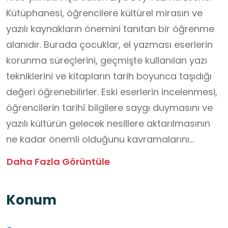
Kütüphanesi, öğrencilere kültürel mirasın ve
yazılı kaynakların önemini tanıtan bir öğrenme
alanıdır. Burada çocuklar, el yazması eserlerin
korunma süreçlerini, geçmişte kullanılan yazı
tekniklerini ve kitapların tarih boyunca taşıdığı
değeri öğrenebilirler. Eski eserlerin incelenmesi,
öğrencilerin tarihî bilgilere saygı duymasını ve
yazılı kültürün gelecek nesillere aktarılmasının
ne kadar önemli olduğunu kavramalarını
sağlar. Ayrıca kütüphanenin tarihçesi, bireysel
Daha Fazla Görüntüle
gayret ve fedakârlığın topluma nasıl kalıcı bir
miras bırakabileceğinin de canlı bir örneğidir.
Konum