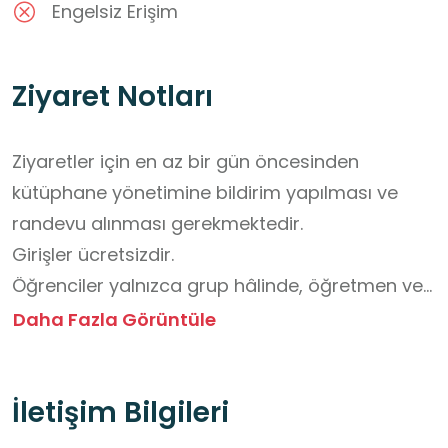
Engelsiz Erişim
Ziyaret Notları
Ziyaretler için en az bir gün öncesinden 
kütüphane yönetimine bildirim yapılması ve 
randevu alınması gerekmektedir. 

Girişler ücretsizdir. 

Öğrenciler yalnızca grup hâlinde, öğretmen ve 
görevli rehber eşliğinde hareket etmelidir. 

Daha Fazla Görüntüle
Ziyaret sırasında yiyecek ve içecek getirilmesi 
yasaktır.

İletişim Bilgileri
Katlara çanta ile çıkılmamalı, kitaplara ve 
yazma eserlere elle temas edilmemelidir. 
