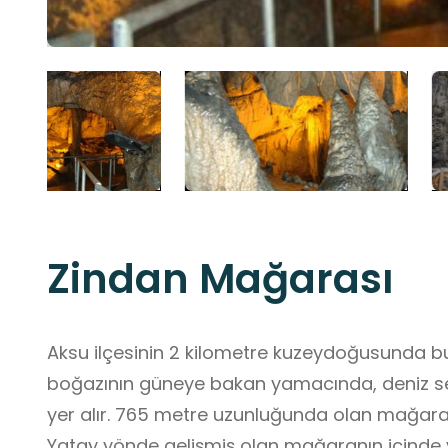
Zindan Mağarası
Aksu ilçesinin 2 kilometre kuzeydoğusunda b
boğazının güneye bakan yamacında, deniz se
yer alır. 765 metre uzunluğunda olan mağaran
Yatay yönde gelişmiş olan mağaranın içind