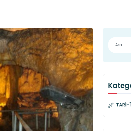
Katego
TARİH