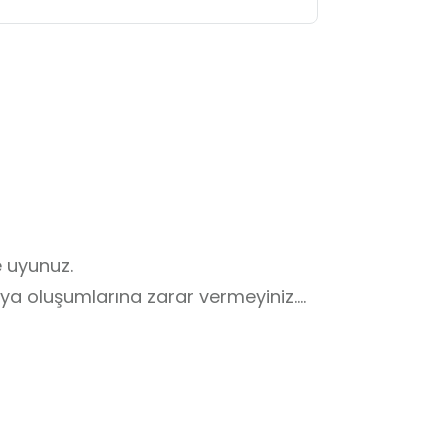
 uyunuz.

ya oluşumlarına zarar vermeyiniz.

z.

sızlık verebilirsiniz.

aşıyınız.