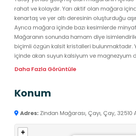
rahat ve kolaydır. Yarı aktif olan mağara içi
kenartaş ve yer altı deresinin oluşturduğu aşı
Ayrıca mağara içinde bazı kesimlerde minyat
Mağaranın sonunda hamam diye isimlendiri
biçimli özgün kalsit kristalleri bulunmaktadır
içinde akan suyun kalsiyum ve magnezyum de
edilmiştir.
Daha Fazla Görüntüle
Mağara girişinde siyah, beyaz ve kırmızı ta
(Köprü Çayı Tanrısı) başı, iki yanında yunus mo
Konum
erkek motifleri olan mozaikler bulunmaktadır.
Adres:
Zindan Mağarası, Çayı, Çay, 32510 
+