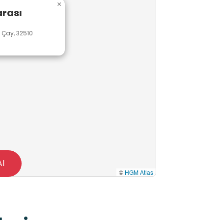
×
rası
 Çay, 32510
Al
©
HGM Atlas