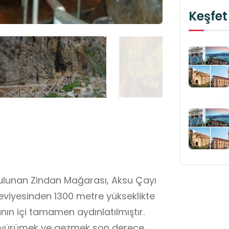
Keşfet
ulunan Zindan Mağarası, Aksu Çayı
viyesinden 1300 metre yükseklikte
ın içi tamamen aydınlatılmıştır.
e yürümek ve gezmek son derece