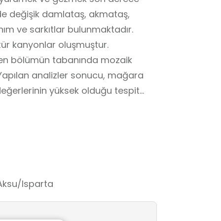
nde değişik damlataş, akmataş,
nım ve sarkıtlar bulunmaktadır.
ür kanyonlar oluşmuştur.
len bölümün tabanında mozaik
. Yapılan analizler sonucu, mağara
ğerlerinin yüksek olduğu tespit
ş tesseradan yapılmış Eurymedon
tifi, altta ve üstte kanatlı uçan
Aksu/Isparta