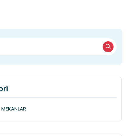
ri
Î MEKANLAR