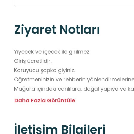
Ziyaret Notları
Yiyecek ve içecek ile girilmez.

Giriş ücretlidir.

Koruyucu şapka giyiniz.

Öğretmeninizin ve rehberin yönlendirmelerine
Mağara içindeki canlılara, doğal yapıya ve ka
Kaymayı önlemek için uygun ayakkabılar giyini
Daha Fazla Görüntüle
Yüksek sesle konuşmayınız, yankı nedeniyle rahat
Çevreyi kirletmeyiniz ve çöplerinizi yanınızda t
İletişim Bilgileri