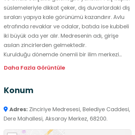
süslemeleriyle dikkat çeker, dış duvarlardaki diş
sıraları yapıya kale görünümü kazandırır. Avlu
etrafında revaklar ve odalar, batıda ise kubbeli
iki büyük oda yer alır. Medresenin adı, girişe
asılan zincirlerden gelmektedir.
Kurulduğu dönemde önemli bir ilim merkezi
olmuş, Cemaleddin Aksarayi burada ders
Daha Fazla Görüntüle
vermiştir. Zamanla farklı işlevler üstlenmiş; bir
dönem hapishane ardından 1969’da Aksaray
Konum
Müzesi olarak kullanılmıştır. Günümüzde restore
edilerek sosyal ve kültürel etkinliklere ev
Adres:
Zinciriye Medresesi, Belediye Caddesi,
sahipliği yapmaktadır.
Dere Mahallesi, Aksaray Merkez, 68200.
Medrese içindeki mezar Dingoz Baba'ya aittir.
Halk arasında Dingoz Baba olarak bilinen ve