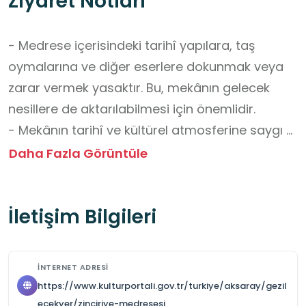
Ziyaret Notları
- Medrese içerisindeki tarihî yapılara, taş 
oymalarına ve diğer eserlere dokunmak veya 
zarar vermek yasaktır. Bu, mekânın gelecek 
nesillere de aktarılabilmesi için önemlidir.

- Mekânın tarihî ve kültürel atmosferine saygı 
göstermek adına özellikle içeride yüksek sesle 
Daha Fazla Görüntüle
konuşmaktan ve gürültü yapmaktan 
kaçınılmalıdır.

İletişim Bilgileri
- Mekân içinde yiyecek ve içecek 
tüketilmemelidir.

- Genellikle fotoğraf çekmek serbesttir ancak 
İNTERNET ADRESI
bazı özel alanlarda veya eserlerde flaş 
https://www.kulturportali.gov.tr/turkiye/aksaray/gezil
kullanmak yasak olabilir. Flaş, eserlere zarar 
ecekyer/zinciriye-medresesi