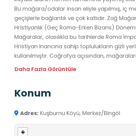
Bu mağara/odalar insan eliyle yapılmış, iç m
geçişlerle bağlantılı ve çok katlıdır. Zağ Mağara
Hristiyanlık (Geç Roma-Erken Bizans) Dönemi
Mağaralar, olasılıkla bu tarihlerde Roma İmpa
Hristiyan inancına sahip toplulukların gizli y
kullanılmıştır. Coğrafya açısından, mağaralar
süreçleri derslerde örnek olarak gösterilebilir
Daha Fazla Görüntüle
yapıları, jeolojik zaman içinde meydana gelen
bilgiler sağlar. Ayrıca mağara çevresi, yürüyü
Konum
açısından önemlidir. Mağara civarındaki köyle
kültürel deneyim sunar. Öğretmenler, coğrafya
derslerinde Zağ Mağaraları’ nı örnek göstere
Adres:
Kuşburnu Köyü, Merkez/Bingöl
de estetik açıdan öğrencilerin ilgisini çekebil
hem doğal hem kültürel mirasını bir arada su
+