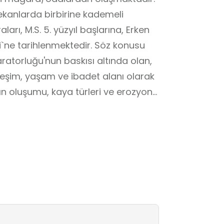
ekanlarda birbirine kademeli
ları, M.S. 5. yüzyıl başlarına, Erken
`ne tarihlenmektedir. Söz konusu
ratorluğu'nun baskısı altında olan,
erleşim, yaşam ve ibadet alanı olarak
ın oluşumu, kaya türleri ve erozyon
. Mağaraların derinlikleri ve tavan
 değişimleri anlamak için değerli
ş, doğa fotoğrafçılığı ve eko turizm
r ve yöresel yaşam, ziyaretçilere
, biyoloji, tarih ve edebiyat
rek hem bilimsel hem kültürel hem
ir. Böylece Zağ Mağaraları, Bingöl’ün
nan, eğitim ve turizm açısından