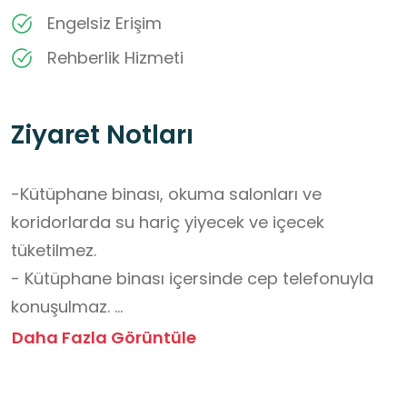
Engelsiz Erişim
Rehberlik Hizmeti
Ziyaret Notları
-Kütüphane binası, okuma salonları ve 
koridorlarda su hariç yiyecek ve içecek 
tüketilmez. 

- Kütüphane binası içersinde cep telefonuyla 
konuşulmaz. 

- Kütüphane içerisinde izinsiz kamera, fotoğraf 
Daha Fazla Görüntüle
makinesi, cep telefonu ve benzeri araçlarla 
çekim yapılmaz.
