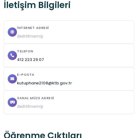
İletişim Bilgileri
- Kullanıcılar, kendi eşyalarından sorumludur.
İNTERNET ADRESI
Belirtilmemiş
TELEFON
412 223 29 07
E-POSTA
kutuphane2108@ktb.gov.tr
SANAL MÜZE ADRESI
Belirtilmemiş
Öğrenme Çıktıları