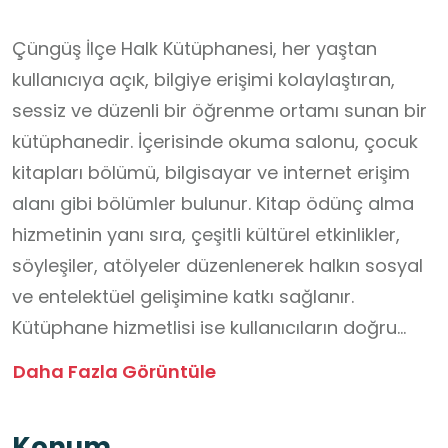
Çüngüş İlçe Halk Kütüphanesi, her yaştan
kullanıcıya açık, bilgiye erişimi kolaylaştıran,
sessiz ve düzenli bir öğrenme ortamı sunan bir
kütüphanedir. İçerisinde okuma salonu, çocuk
kitapları bölümü, bilgisayar ve internet erişim
alanı gibi bölümler bulunur. Kitap ödünç alma
hizmetinin yanı sıra, çeşitli kültürel etkinlikler,
söyleşiler, atölyeler düzenlenerek halkın sosyal
ve entelektüel gelişimine katkı sağlanır.
Kütüphane hizmetlisi ise kullanıcıların doğru
bilgiye ulaşmasında, kitap ve kaynak
Daha Fazla Görüntüle
yönlendirmelerinde destek verirken, kütüphane
düzeni ve genel ihtiyaçları sağlar. Eğitim, kültür
Konum