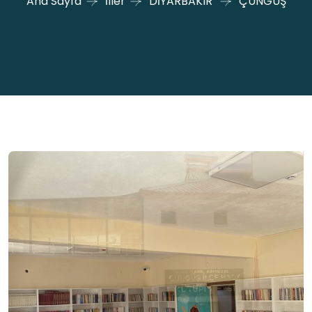
Ana Sayfa
İller
DİYARBAKIR
ÇÜNGÜŞ