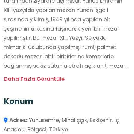
tarafından ziyarete açılmıştır. Yunus Emre’nin
XIII. yüzyılda yapılan mezarı Yunan işgali
sırasında yıkılmış, 1949 yılında yapılan bir
çeşmenin arkasına taşınarak yeni bir mezar
yapılmıştır. Bu mezar XIII. Yüzyıl Selçuklu
mimarisi üslubunda yapılmış; rumi, palmet
dekorlu mezar lahti birbirlerine kemerlerle
bağlanmış sekiz sütunlu etrafı açık anıt mezarın
ortasına yerleştirilmiştir. Bu anıt mezarın
Daha Fazla Görüntüle
bulunduğu yere 1982’de bir kültür evi, cami ve
şadırvan eklenmiş, Yunus Emre’nin heykeli
Konum
konmuştur. Kültür Evinde kurulan müzede ise
Yunus Emre’yi tanıtan kitaplar, Yunus Emre’nin
Adres:
Yunusemre, Mihalıççık, Eskişehir, İç
dörtlüklerini içeren levhalar, Yunus Emre’nin ilk
Anadolu Bölgesi, Türkiye
mezarından arta kalan mimari parçalar ile bazı