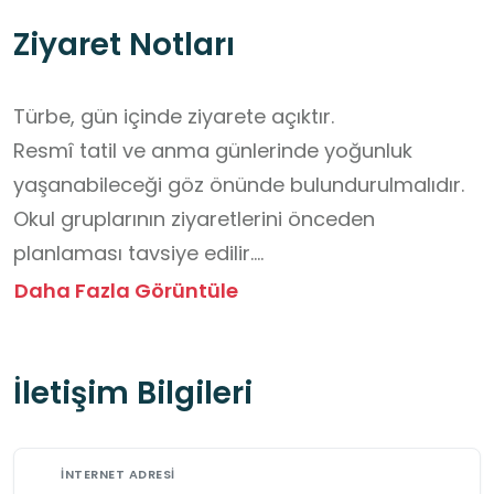
Ziyaret Notları
Türbe, gün içinde ziyarete açıktır.

Resmî tatil ve anma günlerinde yoğunluk 
yaşanabileceği göz önünde bulundurulmalıdır.

Okul gruplarının ziyaretlerini önceden 
planlaması tavsiye edilir.

Öğrenciler türbeyi öğretmenleri eşliğinde 
Daha Fazla Görüntüle
ziyaret etmelidir.

Açık hava da yapılacak olan ziyaret için 
İletişim Bilgileri
mevsime uygun giyinilmesi önerilmektedir. 

Alan içinde:

Yüksek sesle konuşulmamalı ve gürültü 
İNTERNET ADRESI
oluşturacak davranışlardan kaçınılmalıdır.
