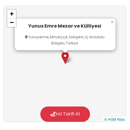
etnoğrafik eserler bulunmaktadır. Öğrenciler
+
ziyaret sayesinde tarihi bilgilerini zenginleştirme
−
×
ve Yunus Emre'nin hayatına dair detaylı bilgiler
Yunus Emre Mezar ve Külliyesi
öğrenme fırsatı bulacaktır.
Yunusemre, Mihalıççık, Eskişehir, İç Anadolu
Bölgesi, Türkiye
Yol Tarifi Al
©
HGM Atlas