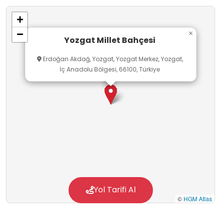
etkileşim ve sorumluluk değerleriyle doğrudan
+
ilişkilidir. Öğrencinin bu değerleri edinmesine
−
×
katkı sunar.
Yozgat Millet Bahçesi
Erdoğan Akdağ, Yozgat, Yozgat Merkez, Yozgat,
İç Anadolu Bölgesi, 66100, Türkiye
Yol Tarifi Al
©
HGM Atlas