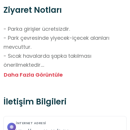
Ziyaret Notları
- Parka girişler ücretsizdir.

- Park çevresinde yiyecek-içecek alanları 
mevcuttur.

- Sıcak havalarda şapka takılması 
önerilmektedir.

- Ziyaret öncesi randevu alınmasına gerek 
Daha Fazla Görüntüle
yoktur.

- Hava koşullarına uygun kıyafet, su ve gıda 
İletişim Bilgileri
temin edilmesine dikkat edilmelidir.

- Sürdürülebilirlik ve çevreye duyarlılık 
değerlerinin vurgulanmasına dikkat edilmelidir.

İNTERNET ADRESI
- Doğanın korunması, çöp bırakılmaması, 