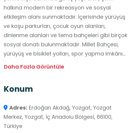
halkına modern bir rekreasyon ve sosyal
etkileşim alanı sunmaktadır. İçerisinde yürüyüş
ve koşu parkurları, çocuk oyun alanları,
dinlenme alanları ve tema bahçeleri gibi birçok
sosyal donatı bulunmaktadır. Millet Bahçesi,
yürüyüş ve bisiklet yolları, spor yapma imkânı
sağlayan fitness alanı ile basketbol, voleybol ve
Daha Fazla Görüntüle
tenis kortları gibi çeşitli sosyal ve sportif
donatılara sahiptir. Ziyaretçilere keyifli bir
Konum
deneyim sunan bahçe, gezi ve dinlenme
olanaklarıyla öne çıkmaktadır. Okul Dışı
Adres:
Erdoğan Akdağ, Yozgat, Yozgat
Öğrenme ortamı açısından Türkiye Yüzyılı
Merkez, Yozgat, İç Anadolu Bölgesi, 66100,
Maarif Modeli kapsamında öne çıkan çevre
Türkiye
bilinci, sağlıklı yaşam, estetik duyarlılık, sosyal