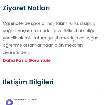
Ziyaret Notları
Öğrencilerde spor bilinci, takım ruhu, disiplin, 
sağlıklı yaşam farkındalığı ve fiziksel etkinliğe 
yönelik olumlu tutum geliştirmek için en uygun 
öğrenme ortamlarından olan mekanın 
ziyaretinde; 

Görevlilerin ve öğretmeninizin 
Daha Fazla Görüntüle
yönlendirmelerine mutlaka uyunuz.

Spor yapan kişileri rahatsız etmeyiniz; gürültü 
İletişim Bilgileri
yapmadan izleyiniz.

Araç-gereçlere izinsiz dokunmayınız.

Takım oyunlarında centilmenliğe ve kurallara 
İNTERNET ADRESI
önem veriniz.
