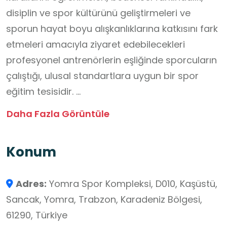
disiplin ve spor kültürünü geliştirmeleri ve
sporun hayat boyu alışkanlıklarına katkısını fark
etmeleri amacıyla ziyaret edebilecekleri
profesyonel antrenörlerin eşliğinde sporcuların
çalıştığı, ulusal standartlara uygun bir spor
eğitim tesisidir.
Trabzon’un Yomra ilçesinde bulunan spor
Daha Fazla Görüntüle
kompleksi, gün boyunca ortalama bin kişiye ev
sahipliği yapabilmektedir. Trabzon Gençlik ve
Konum
Spor İl Müdürlüğüne bağlı Yomra Jimnastik
Salonu ve Spor Kompleksinde aynı anda 16
Adres:
Yomra Spor Kompleksi, D010, Kaşüstü,
branşta sporcu antrenman yapma imkanı
Sancak, Yomra, Trabzon, Karadeniz Bölgesi,
bulabilmektedir.
61290, Türkiye