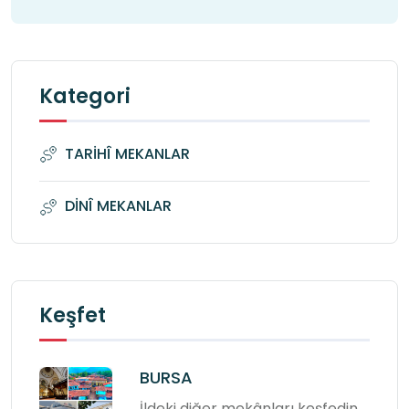
Kategori
TARİHÎ MEKANLAR
DİNÎ MEKANLAR
Keşfet
BURSA
İldeki diğer mekânları keşfedin