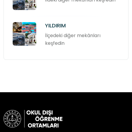
YILDIRIM
İlçedeki diğer mekânları
keşfedin