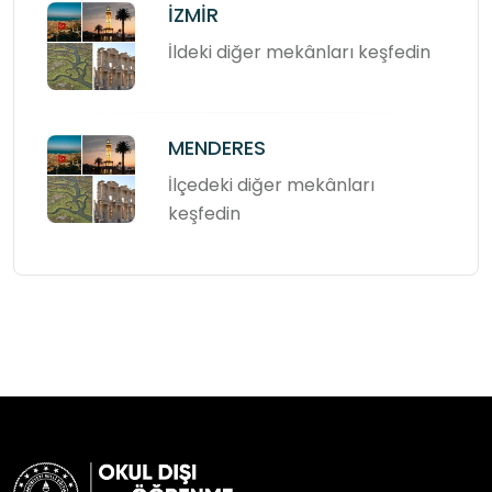
İZMİR
İldeki diğer mekânları keşfedin
MENDERES
İlçedeki diğer mekânları
keşfedin