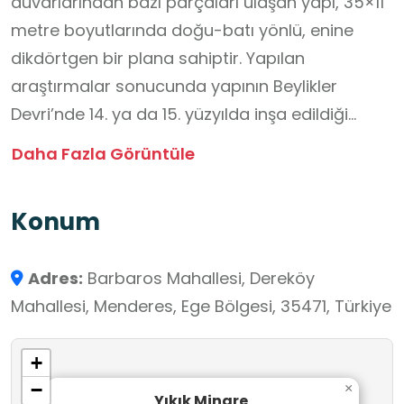
duvarlarından bazı parçaları ulaşan yapı, 35×11
metre boyutlarında doğu-batı yönlü, enine
dikdörtgen bir plana sahiptir. Yapılan
araştırmalar sonucunda yapının Beylikler
Devri’nde 14. ya da 15. yüzyılda inşa edildiği
sanılmaktadır. Menderes Belediyesi
Daha Fazla Görüntüle
restorasyon çalışmaları kapsamında yapılan
projeyle Yıkık Minare ve çevresinde çalışmalar
Konum
devam etmektedir.
Adres:
Barbaros Mahallesi, Dereköy
Mahallesi, Menderes, Ege Bölgesi, 35471, Türkiye
+
−
×
Yıkık Minare