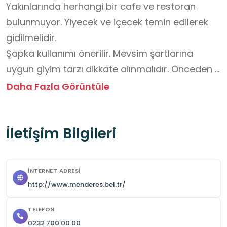
Yakınlarında herhangi bir cafe ve restoran 
bulunmuyor. Yiyecek ve içecek temin edilerek 
gidilmelidir.

Şapka kullanımı önerilir. Mevsim şartlarına 
uygun giyim tarzı dikkate aiınmalıdır. Önceden 
rezervasyon gerektirmemektedir.
Daha Fazla Görüntüle
İletişim Bilgileri
İNTERNET ADRESI
http://www.menderes.bel.tr/
TELEFON
0232 700 00 00