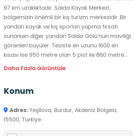
97 km uzaklıktadır. Salda Kayak Merkezi,
bölgemizin önemli bir kış turizm merkezidir. Bir
yandan kayak ve kış sporları yapma fırsatı
sunarken diğer yandan Salda Gölü’nün maviliği
görenleri büyüler. Tesiste en uzunu 1600 en
kısası ise 950 metre olan 5 pist ile 860 metre
uzunluğundaki telesiyej hattı yer almaktadır.
Daha Fazla Görüntüle
Kayak merkezi 200 metrelik bir kot farkı ile
yüzde 15’lik bir eğime sahiptir.
Konum
Adres:
Yeşilova, Burdur, Akdeniz Bölgesi,
15500, Türkiye