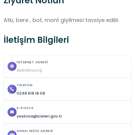
Ziyaret Notları
Atkı, bere , bot, mont giyilmesi tavsiye edilir.
İletişim Bilgileri
İNTERNET ADRESI
Belirtilmemiş
TELEFON
0248 618 18 08
E-POSTA
yesilova@icisleri.gov.tr
SANAL MÜZE ADRESI