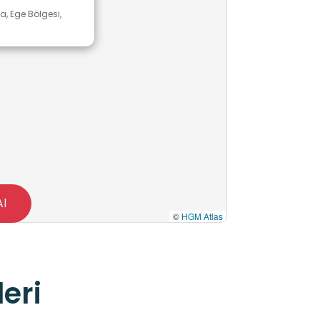
a, Ege Bölgesi,
Al
©
HGM Atlas
eri