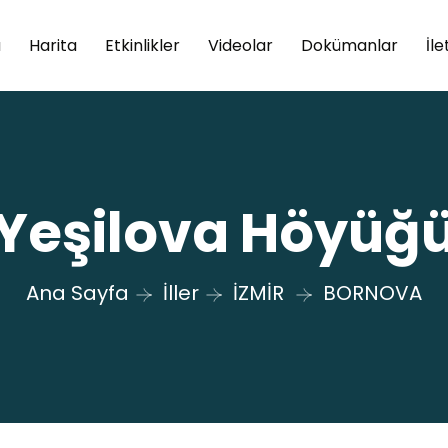
a
Harita
Etkinlikler
Videolar
Dokümanlar
İle
Yeşilova Höyüğ
Ana Sayfa
İller
İZMİR
BORNOVA