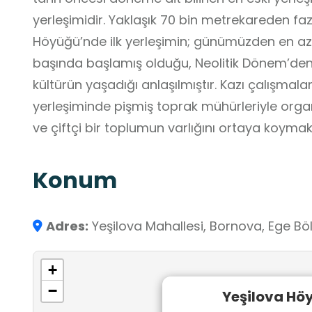
yerleşimidir. Yaklaşık 70 bin metrekareden fazla bir alana yayılan Yeşilova
Höyüğü’nde ilk yerleşimin; günümüzden en az 
başında başlamış olduğu, Neolitik Dönem’de
kültürün yaşadığı anlaşılmıştır. Kazı çalışmalar
yerleşiminde pişmiş toprak mühürleriyle organi
ve çiftçi bir toplumun varlığını ortaya koymak
kazı çalışmaları, devam etmektedir.
Konum
Adres:
Yeşilova Mahallesi, Bornova, Ege Böl
+
−
Yeşilova Hö