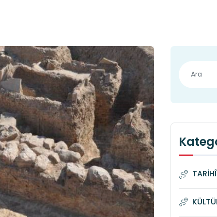
Katego
TARİH
KÜLTÜ