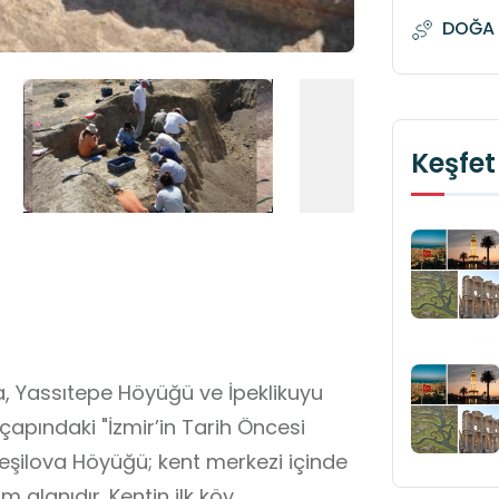
DOĞA 
Keşfet
, Yassıtepe Höyüğü ve İpeklikuyu
apındaki "İzmir’in Tarih Öncesi
 Yeşilova Höyüğü; kent merkezi içinde
m alanıdır. Kentin ilk köy