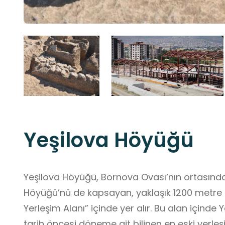
Yeşilova Höyüğü
Yeşilova Höyüğü, Bornova Ovası’nın ortasında
Höyüğü’nü de kapsayan, yaklaşık 1200 metre ç
Yerleşim Alanı” içinde yer alır. Bu alan içinde
tarih öncesi döneme ait bilinen en eski yerleşi