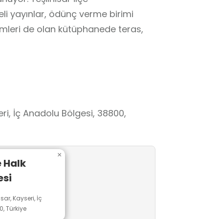
li yayınlar, ödünç verme birimi
ümleri de olan kütüphanede teras,
eri, İç Anadolu Bölgesi, 38800,
×
e Halk
si
sar, Kayseri, İç
, Türkiye