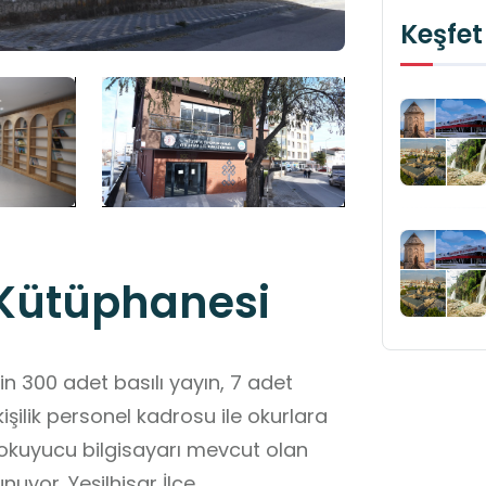
Keşfet
k Kütüphanesi
n 300 adet basılı yayın, 7 adet
işilik personel kadrosu ile okurlara
t okuyucu bilgisayarı mevcut olan
uyor. Yeşilhisar İlçe