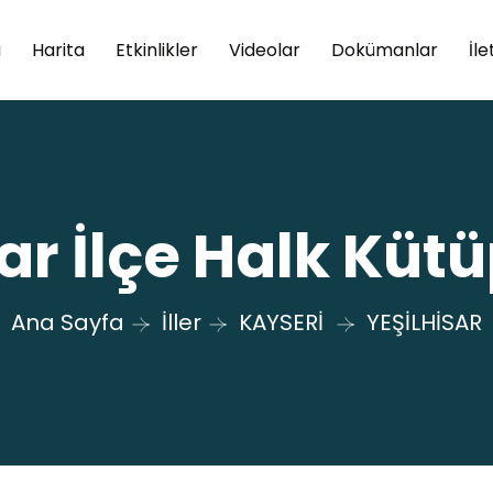
a
Harita
Etkinlikler
Videolar
Dokümanlar
İle
sar İlçe Halk Küt
Ana Sayfa
İller
KAYSERİ
YEŞİLHİSAR