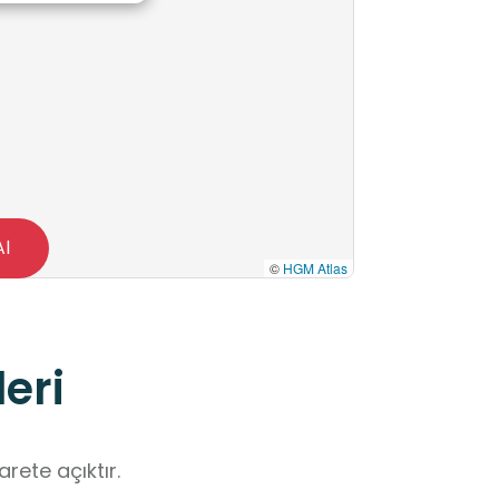
Al
©
HGM Atlas
eri
rete açıktır.