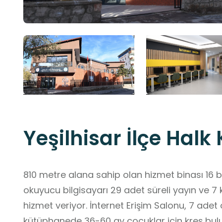
Yeşilhisar İlçe Hal
810 metre alana sahip olan hizmet binası 16 bi
okuyucu bilgisayarı 29 adet süreli yayın ve 7 k
hizmet veriyor. İnternet Erişim Salonu, 7 ade
kütüphanede 36-60 ay çocuklar için kreş bulun