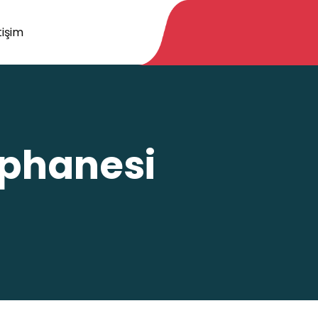
tişim
üphanesi