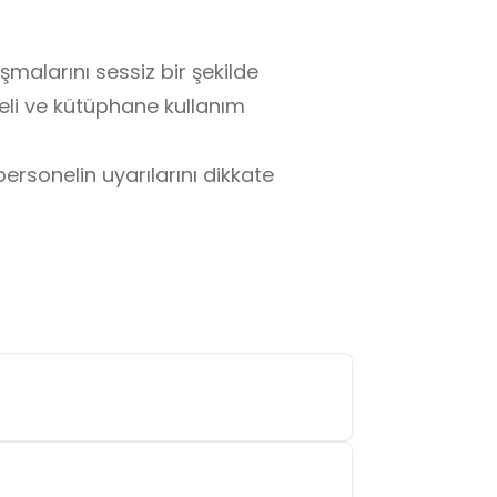
alarını sessiz bir şekilde 
eli ve kütüphane kullanım 
rsonelin uyarılarını dikkate 
r.

işime geçilmesi önerilir.