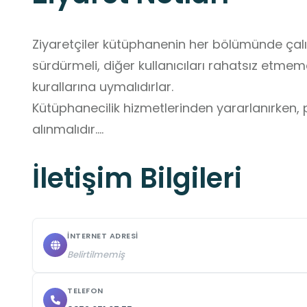
Ziyaretçiler kütüphanenin her bölümünde çalışm
sürdürmeli, diğer kullanıcıları rahatsız etmem
kurallarına uymalıdırlar.

Kütüphanecilik hizmetlerinden yararlanırken, pe
alınmalıdır.

Çevre temizliğini korumaya özen gösterilmelidi
İletişim Bilgileri
Ziyaret öncesi güncel bilgilendirmeler için ilet
İNTERNET ADRESI
Belirtilmemiş
TELEFON