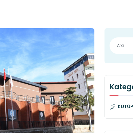
Katego
KÜTÜP