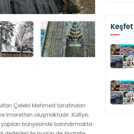
Keşfet
a Sultan Çelebi Mehmed tarafından
e imaretten oluşmaktadır. Külliye,
n yapıları bünyesinde barındırmakta
l değerleri ile bugün de ziyarete