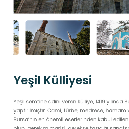
Yeşil Külliyesi
Yeşil semtine adını veren külliye, 1419 yılınd
yaptırılmıştır. Cami, türbe, medrese, hamam v
Bursa’nın en önemli eserlerinden kabul edile
olup, gerek mimarisi, gerekse taşıdığı sanatsa