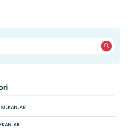
ri
Î MEKANLAR
MEKANLAR