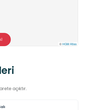
Al
©
HGM Atlas
eri
rete açıktır.
Salı