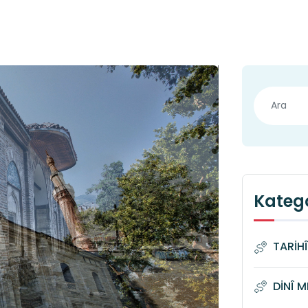
Katego
TARİH
DİNÎ 