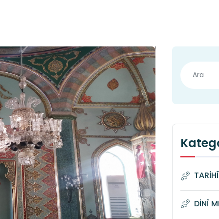
Katego
TARİH
DİNÎ 