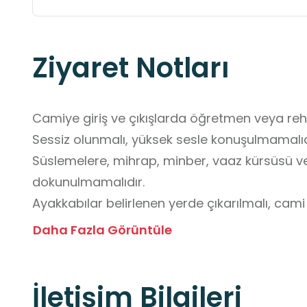
Ziyaret Notları
Camiye giriş ve çıkışlarda öğretmen veya rehbe
Sessiz olunmalı, yüksek sesle konuşulmamalıdı
Süslemelere, mihrap, minber, vaaz kürsüsü ve 
dokunulmamalıdır.

Ayakkabılar belirlenen yerde çıkarılmalı, cami iç
Yiyecek ve içecek getirilmemeli, mekân temiz t
Daha Fazla Görüntüle
Grup hâlinde yapılacak ziyaretlerde önceden bi
izin alınmalıdır.
İletişim Bilgileri