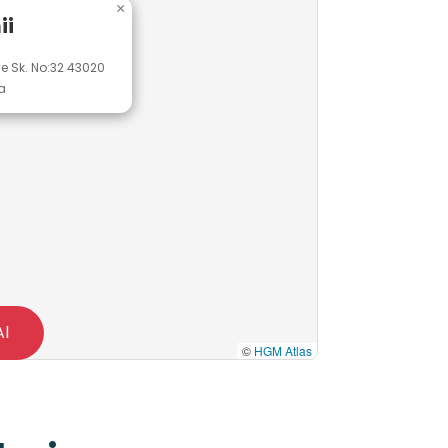
×
ii
e Sk. No:32 43020
a
Al
©
HGM Atlas