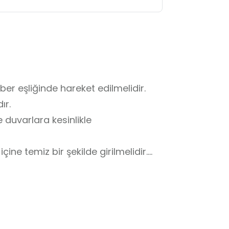
r eşliğinde hareket edilmelidir.

r.

duvarlara kesinlikle 
ine temiz bir şekilde girilmelidir.

utulmalıdır.

lgi verilmeli ve ilgili kurumlardan 