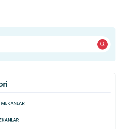
ri
Î MEKANLAR
MEKANLAR