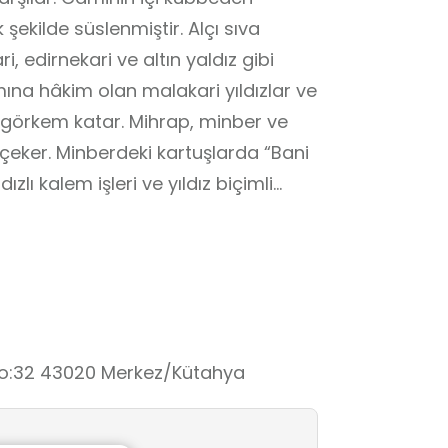
kilde süslenmiştir. Alçı sıva
, edirnekari ve altın yaldız gibi
mına hâkim olan malakari yıldızlar ve
 görkem katar. Mihrap, minber ve
çeker. Minberdeki kartuşlarda “Bani
dızlı kalem işleri ve yıldız biçimli
 işlenen hilal ve tarikat taçları,
ifadesidir. Kubbe eteğindeki Ayetel
yla yazılmıştır. Caminin
unan ressam Rıza Bey’e ait olduğu
tafa Efendi’nin yaptığı orijinal
 korunmaktadır.
No:32 43020 Merkez/Kütahya