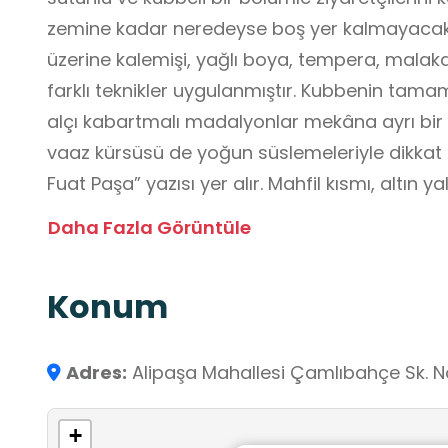
zemine kadar neredeyse boş yer kalmayacak şe
üzerine kalemişi, yağlı boya, tempera, malakari
farklı teknikler uygulanmıştır. Kubbenin tama
alçı kabartmalı madalyonlar mekâna ayrı bir
vaaz kürsüsü de yoğun süslemeleriyle dikkat 
Fuat Paşa” yazısı yer alır. Mahfil kısmı, altın yal
ajurlarla bezenmiştir. Doğu ve batı kemerlerinde
Daha Fazla Görüntüle
caminin herkese açık olduğunun sembolik bir 
Kürsi, hattat Tekirdağlı Halil Efendi’nin üslubu
Konum
süslemelerinin sürgün olarak Kütahya’da bul
rivayet edilir. İç mekânda neyzen ve saatçi Mus
duvar saati, kubbeden sarkan avize de hâlen
Adres:
Alipaşa Mahallesi Çamlıbahçe Sk. 
+