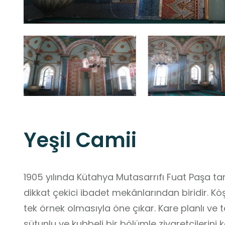
Yeşil Camii
1905 yılında Kütahya Mutasarrıfı Fuat Paşa ta
dikkat çekici ibadet mekânlarından biridir. Köş
tek örnek olmasıyla öne çıkar. Kare planlı ve te
sütunlu ve kubbeli bir bölümle ziyaretçilerini 